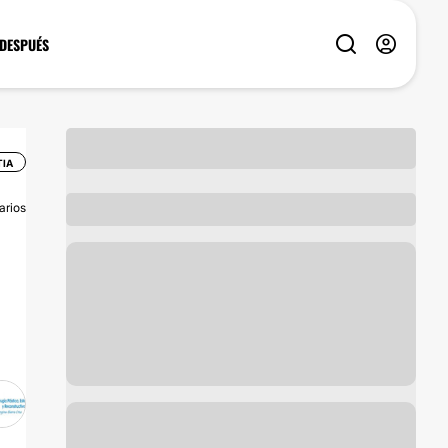
 DESPUÉS
IA
arios