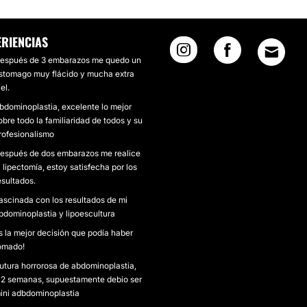
ERIENCIAS
espués de 3 embarazos me quedo un
stomago muy flácido y mucha extra
el.
bdominoplastia, excelente lo mejor
obre todo la familiaridad de todos y su
rofesionalismo
espués de dos embarazos me realice
a lipectomía, estoy satisfecha por los
esultados.
ascinada con los resultados de mi
bdominoplastia y lipoescultura
s la mejor decisión que podía haber
omado!
utura horrorosa de abdominoplastia,
 2 semanas, supuestamente debio ser
ini adbdominoplastia