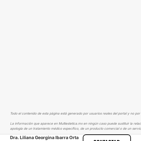
Todo el contenido de esta página está generado por usuarios reales del portal y no por 
La información que aparece en Multiestetica.mx en ningún caso puede sustituir la relac
apología de un tratamiento médico específico, de un producto comercial o de un servic
Dra. Liliana Georgina Ibarra Orta
MULTIESTETICA
EXPERIENCIAS
EXPERIENCIAS SOBRE ABDOMINO