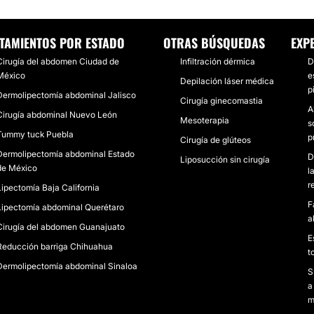
TAMIENTOS POR ESTADO
OTRAS BÚSQUEDAS
EXP
Cirugía del abdomen Ciudad de
Infiltración dérmica
D
México
e
Depilación láser médica
pi
Dermolipectomía abdominal Jalisco
Cirugía ginecomastia
A
Cirugía abdominal Nuevo León
Mesoterapia
s
Tummy tuck Puebla
p
Cirugía de glúteos
Dermolipectomía abdominal Estado
D
Liposucción sin cirugía
de México
l
r
Lipectomía Baja California
F
Lipectomía abdominal Querétaro
a
Cirugía del abdomen Guanajuato
E
Reducción barriga Chihuahua
t
Dermolipectomía abdominal Sinaloa
S
a
m