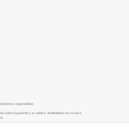
doctores o especialistas.
ión entre el paciente y su médico. Multiestetica.mx no hace
io.
PLASTIA
LOS RESULTADOS DEL ESTÓMAGO MUY BIEN, PERO LA CINTUR