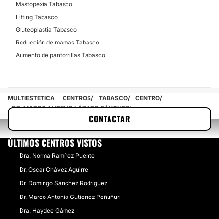
Mastopexia Tabasco
Alopecia
Lifting Tabasco
Blefaroplastia sin cirugía
Gluteoplastia Tabasco
Criolipólisis
Reducción de mamas Tabasco
Lipólisis
Aumento de pantorrillas Tabasco
Carboxiterapia
Hiperhidrosis
MULTIESTETICA
CENTROS
TABASCO
CENTRO
DR. MARCO AURELIO LÁZARO SÁNCHEZ
TRATAMIENTOS DE BELLEZA
CONTACTAR
Eliminación de tatuajes
ÚLTIMOS CENTROS VISTOS
Tratamientos faciales
Dra. Norma Ramírez Puente
Peeling
Dr. Oscar Chávez Aguirre
Depilación láser
Dr. Domingo Sánchez Rodríguez
Drenaje linfático
Dr. Marco Antonio Gutierrez Peñuñuri
Micropigmentación
Dra. Haydee Gámez
Dieta