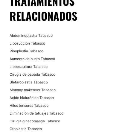
TRATAMIENTOS
Cirugía láser de ojos
Cirugía varices
RELACIONADOS
Braquioplastia
Reconstrucción mamaria
Abdominoplastia Tabasco
MEDICINA ESTÉTICA
Liposucción Tabasco
Rinoplastia Tabasco
Aumento de busto Tabasco
Toxina botulínica
Lipoescultura Tabasco
Láser CO2 Fraccionado
Cirugía de papada Tabasco
Rinomodelación
Blefaroplastia Tabasco
Eliminación estrías
Mommy makeover Tabasco
Eliminación de cicatrices
Ácido hialurónico Tabasco
Aumento de labios
Hilos tensores Tabasco
Ácido hialurónico
Eliminación de tatuajes Tabasco
Plasma Rico en Plaquetas
Cirugía ginecomastia Tabasco
Rejuvenecimiento facial
Otoplastia Tabasco
Hilos tensores