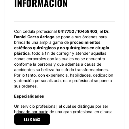
INFORMACIÓN
Con cédula profesional
6417752 / 10458403
, el
Dr.
Daniel Garza Arriaga
se pone a sus órdenes para
brindarle una amplia gama de
procedimientos
estéticos quirúrgicos y no quirúrgicos en cirugía
plástica
, todo a fin de corregir y atender aquellas
zonas corporales con las cuales no se encuentra
conforme la persona y que además a causa de
accidentes su belleza ha sufrido transformaciones.
Por lo tanto, con experiencia, habilidades, dedicación
y atención personalizada, este profesional se pone a
sus órdenes.
Especialidades
Un servicio profesional, el cual se distingue por ser
brindado por parte de una gran profesional en cirugía
plástica.
Dr. Daniel Garza Arriaga
se encarga de
LEER MÁS
realizar una valoración clínica para conocer las
necesidades estéticas de la persona y descubrir cual