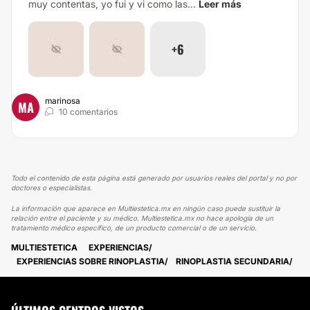
muy contentas, yo fui y vi como las...
Leer más
+6
marinosa
MA
10 comentarios
Todo el contenido de esta página está generado por usuarios reales del portal y no por
doctores o especialistas.
La información que aparece en Multiestetica.mx en ningún caso puede sustituir la
relación entre el paciente y su médico. Multiestetica.mx no hace apología de un
tratamiento médico específico, de un producto comercial o de un servicio.
MULTIESTETICA
EXPERIENCIAS
EXPERIENCIAS SOBRE RINOPLASTIA
RINOPLASTIA SECUNDARIA