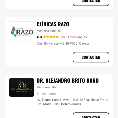
CONTACTAR
CLÍNICAS RAZO
Medicina estética
4.8
(9)
3 Experiencias
·
Castillo Peraza MZ 26 #525, Cancún
CONTACTAR
DR. ALEJANDRO BRITO HARO
Médico estético
Sin opiniones
Av. Tulum, Lote 1, Mza. 1, SM. 12 Esq. Nizuc Fracc.
Sta. María Siké., Benito Juarez
CONTACTAR