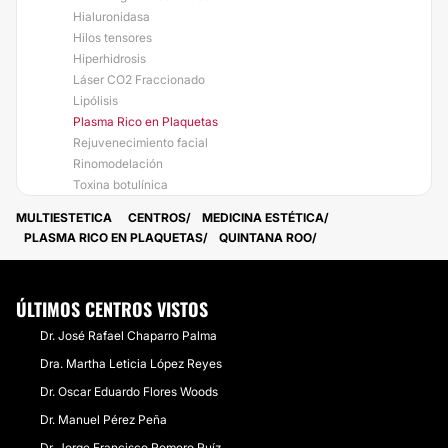
Hialuronidasa
Hilos tensores
Hiperhidrosis
Láser CO2 Fraccionado
Lipólisis
Plasma Rico en Plaquetas
Rejuvenecimiento facial
Rinomodelación
Toxina botulínica
MULTIESTETICA
CENTROS
MEDICINA ESTÉTICA
PLASMA RICO EN PLAQUETAS
QUINTANA ROO
ÚLTIMOS CENTROS VISTOS
Dr. José Rafael Chaparro Palma
Dra. Martha Leticia López Reyes
Dr. Oscar Eduardo Flores Woods
Dr. Manuel Pérez Peña
Dr. Jorge Francisco Romero Ruíz