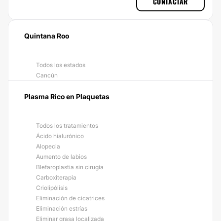
CONTACTAR
Quintana Roo
Todos los estados
Cancún
Plasma Rico en Plaquetas
Todos los tratamientos
Ácido hialurónico
Alopecia
Aumento de labios
Blefaroplastia sin cirugía
Carboxiterapia
Criolipólisis
Eliminación de cicatrices
Eliminación estrías
Eliminar grasa localizada