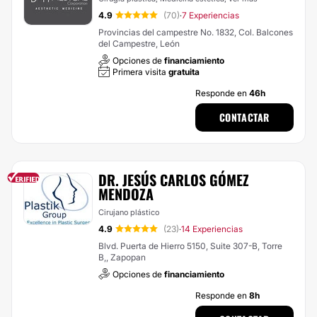
4.9
(70)
7 Experiencias
·
Provincias del campestre No. 1832, Col. Balcones
del Campestre, León
Opciones de
financiamiento
Primera visita
gratuita
Responde en
46h
CONTACTAR
DR. JESÚS CARLOS GÓMEZ
MENDOZA
Cirujano plástico
4.9
(23)
14 Experiencias
·
Blvd. Puerta de Hierro 5150, Suite 307-B, Torre
B,, Zapopan
Opciones de
financiamiento
Responde en
8h