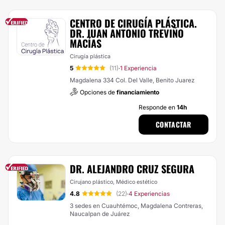
CENTRO DE CIRUGÍA PLÁSTICA.
DR. JUAN ANTONIO TREVIÑO
MACÍAS
Cirugía plástica
5
(11)
1 Experiencia
·
Magdalena 334 Col. Del Valle, Benito Juarez
Opciones de
financiamiento
Responde en
14h
CONTACTAR
DR. ALEJANDRO CRUZ SEGURA
Cirujano plástico, Médico estético
4.8
(22)
4 Experiencias
·
3 sedes en Cuauhtémoc, Magdalena Contreras,
Naucalpan de Juárez