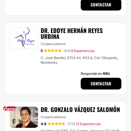
CONTACTAR
DR. EDDYE HERNÁN REYES
URBINA
Cirujano plástico
5
(63)
9 Experiencias
·
C. José Benítez 2704 Int. 403 A, Col. Obispado,,
Monterrey
Responde en
66h
CONTACTAR
DR. GONZALO VÁZQUEZ SALOMÓN
Cirujano plástico
4.9
(113)
13 Experiencias
·
Xicoténcatl 1284, Col. Centro, Veracruz (Ciudad)