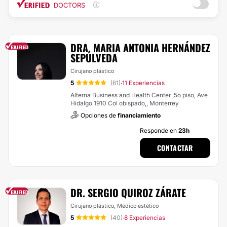
DOCTORS
DRA. MARIA ANTONIA HERNÁNDEZ
SEPÚLVEDA
Cirujano plástico
5
(61)
11 Experiencias
·
Alterna Business and Health Center ,5o piso, Ave
Hidalgo 1910 Col obispado,, Monterrey
Opciones de
financiamiento
Responde en
23h
CONTACTAR
DR. SERGIO QUIROZ ZÁRATE
Cirujano plástico, Médico estético
5
(40)
8 Experiencias
·