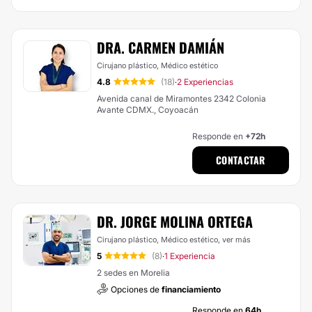
DRA. CARMEN DAMIÁN
Cirujano plástico, Médico estético
4.8
(18)
2 Experiencias
·
Avenida canal de Miramontes 2342 Colonia
Avante CDMX., Coyoacán
Responde en
+72h
CONTACTAR
DR. JORGE MOLINA ORTEGA
Cirujano plástico, Médico estético,
ver más
5
(8)
1 Experiencia
·
2 sedes en Morelia
Opciones de
financiamiento
Responde en
64h