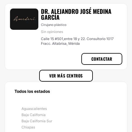
DR. ALEJANDRO JOSÉ MEDINA
GARCÍA
Cirujano plástico
Sin opiniones
Calle 15 #501,entre 18 y 22. Consultorio 1017
Fracc. Altabrisa, Mérida
CONTACTAR
VER MÁS CENTROS
Todos los estados
Aguascalientes
Baja California
Baja California Sur
Chiapas