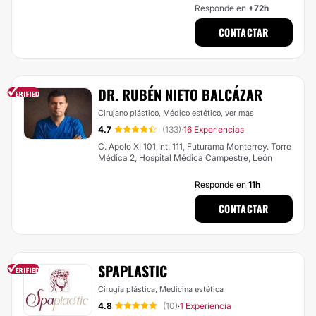
Responde en
+72h
CONTACTAR
DR. RUBÉN NIETO BALCÁZAR
Cirujano plástico, Médico estético,
ver más
4.7
(133)
16 Experiencias
·
C. Apolo XI 101,Int. 111, Futurama Monterrey. Torre
Médica 2, Hospital Médica Campestre, León
Responde en
11h
CONTACTAR
SPAPLASTIC
Cirugía plástica, Medicina estética
4.8
(10)
1 Experiencia
·