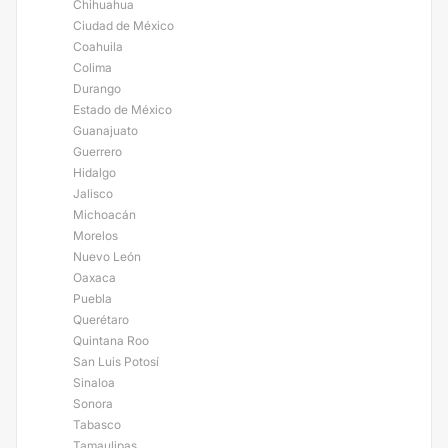
Chihuahua
Ciudad de México
Coahuila
Colima
Durango
Estado de México
Guanajuato
Guerrero
Hidalgo
Jalisco
Michoacán
Morelos
Nuevo León
Oaxaca
Puebla
Querétaro
Quintana Roo
San Luis Potosí
Sinaloa
Sonora
Tabasco
Tamaulipas