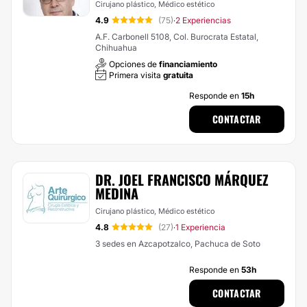
Cirujano plástico, Médico estético
4.9
(75)
2 Experiencias
·
A.F. Carbonell 5108, Col. Burocrata Estatal,
Chihuahua
Opciones de
financiamiento
Primera visita
gratuita
Responde en
15h
CONTACTAR
DR. JOEL FRANCISCO MÁRQUEZ
MEDINA
Cirujano plástico, Médico estético
4.8
(27)
1 Experiencia
·
3 sedes en Azcapotzalco, Pachuca de Soto
Responde en
53h
CONTACTAR