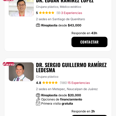
DR. EDGAR RAMÍREZ LÓPEZ
Cirujano plástico, Médico estético
5
(9)
3 Experiencias
·
2 sedes en Santiago de Querétaro
Rinoplastia
desde
$43,000
Responde en
43h
CONTACTAR
DR. SERGIO GUILLERMO RAMÍREZ
LEDESMA
Cirujano plástico
4.8
(186)
15 Experiencias
·
2 sedes en Metepec, Naucalpan de Juárez
Rinoplastia
desde
$20,000
Opciones de
financiamiento
Primera visita
gratuita
Responde en
2h