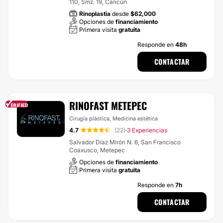
110, Smz. 19, Cancún
Rinoplastia
desde
$62,000
Opciones de
financiamiento
Primera visita
gratuita
Responde en
48h
CONTACTAR
RINOFAST METEPEC
Cirugía plástica, Medicina estética
4.7
(22)
3 Experiencias
·
Salvador Díaz Mirón N. 6, San Francisco
Coaxusco, Metepec
Opciones de
financiamiento
Primera visita
gratuita
Responde en
7h
CONTACTAR