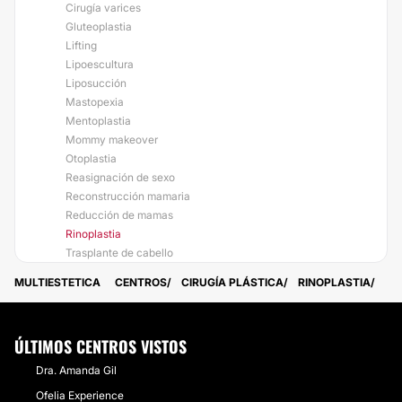
Cirugía varices
Gluteoplastia
Lifting
Lipoescultura
Liposucción
Mastopexia
Mentoplastia
Mommy makeover
Otoplastia
Reasignación de sexo
Reconstrucción mamaria
Reducción de mamas
Rinoplastia
Trasplante de cabello
MULTIESTETICA
CENTROS
CIRUGÍA PLÁSTICA
RINOPLASTIA
ÚLTIMOS CENTROS VISTOS
Dra. Amanda Gil
Ofelia Experience