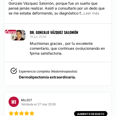
TRATAMIENTOS DE BELLEZA
Gonzalo Vázquez Salomón, porque fue un sueño que
pensé jamás realizar. Asistí a consultarlo por un dedo que
se me estaba deformando, su diagnóstico f...
Leer más
HIFU
Tratamientos faciales
DR. GONZALO VÁZQUEZ SALOMÓN
18 jun 2026
Muchismas gracias , por tu excelente
comentario, que continues ovolucionando en
fprma satisfactoria.
Experiencia completa (Abdominoplastia):
Dermolipectomía extraordinaria.
Mic207
MI
Validada el 27 mar 2026
AUMENTO DE BUSTO