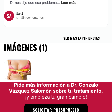
Dr nos dijo que ese problema...
Leer más
Sak2
SA
Sin comentarios
VER MÁS EXPERIENCIAS
IMÁGENES (1)
Pide más información a Dr. Gonzalo
Vázquez Salomón sobre tu tratamiento.
¡y empieza tu gran cambio!
SOLICITAR PRESUPUESTO