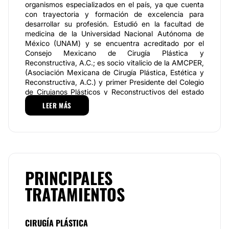
organismos especializados en el país, ya que cuenta
con trayectoria y formación de excelencia para
desarrollar su profesión. Estudió en la facultad de
medicina de la Universidad Nacional Autónoma de
México (UNAM) y se encuentra acreditado por el
Consejo Mexicano de Cirugía Plástica y
Reconstructiva, A.C.; es socio vitalicio de la AMCPER,
(Asociación Mexicana de Cirugía Plástica, Estética y
Reconstructiva, A.C.) y primer Presidente del Colegio
de Cirujanos Plásticos y Reconstructivos del estado
de Veracruz.
LEER MÁS
Con
más de 20 años de experiencia,
el
Dr. Gonzalo
Vázquez Salomón
es experto en Cirugía estética,
cirugía reconstructiva en quemaduras y cirugía
reconstructiva de la mano, así como en
procedimientos estéticos, faciales y corporales que
brindan armonía y mejor aspecto de cada paciente.
PRINCIPALES
Especialidades
TRATAMIENTOS
El
Dr. Gonzalo Vázquez Salomón
es especialista en
diferentes tratamientos faciales y corporales como:
CIRUGÍA PLÁSTICA
cirugía de la cara, cirugía de abdomen