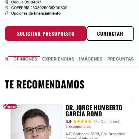
Cédula 09184617
COFEPRIS 2508025036X00309
Opciones de
financiamiento
SOLICITAR PRESUPUESTO
CONTACTAR
IÓN
OPINIONES
EXPERIENCIAS
IMÁGENES
PREGUNTAS R
TE RECOMENDAMOS
DR. JORGE HUMBERTO
GARCÍA ROMO
4.9
(75 Opiniones)
·
2 Experiencias
A.F. Carbonell 5108, Col. Burocrata
Estatal, Chihuahua