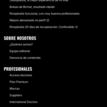
Labioplastia, la mejor experiencia de mi vida
CONTACTAR
Bolsas de Bichat, resultado rápido
Rinoplastia funcional, con muy buenos profesionales
MENTOPLASTIA
Mejoro demasiado mi piel!!! 😉
Rinoplastia 20 días de recuperación. Confundido :S
Se puede realizar desde marcaje de mentón con
lipotransferencia y se puede mejorar el resultado con
SOBRE NOSOTROS
un mentón de silicon o en ciertos casos con un
avance de hueso de mentón.
¿Quiénes somos?
Equipo editorial
CONTACTAR
Denuncia de contenido
PROFESIONALES
Acceso doctores
Plan Premium
Marcas
Suppliers
International Doctors