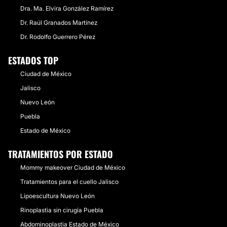
superior e inferior, lipoinyeccion en cara, bichectomia.
Dra. Ma. Elvira González Ramírez
Desde:
$ 160,000
hasta
$ 200,000
Dr. Raúl Granados Martínez
Dr. Rodolfo Guerrero Pérez
CONTACTAR
ESTADOS TOP
Ciudad de México
BOLSAS DE BICHAT
Jalisco
Se realiza con anestesia local
Nuevo León
Desde:
$ 6,000
hasta
$ 7,000
Puebla
Estado de México
CONTACTAR
TRATAMIENTOS POR ESTADO
Mommy makeover Ciudad de México
AUMENTO DE LABIOS
Tratamientos para el cuello Jalisco
Se realiza con acido hialuronico y/o grasa
Lipoescultura Nuevo León
Desde:
$ 5,000
hasta
$ 10,000
Rinoplastia sin cirugía Puebla
Abdominoplastia Estado de México