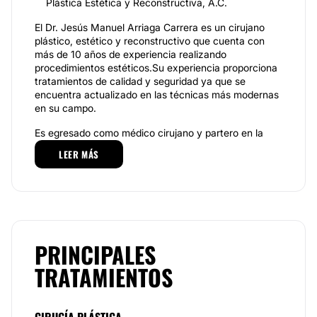
Plástica Estética y Reconstructiva, A.C.
El Dr. Jesús Manuel Arriaga Carrera es un cirujano
plástico, estético y reconstructivo que cuenta con
más de 10 años de experiencia realizando
procedimientos estéticos.Su experiencia proporciona
tratamientos de calidad y seguridad ya que se
encuentra actualizado en las técnicas más modernas
en su campo.
Es egresado como médico cirujano y partero en la
“Universidad Autónoma De Chihuahua” en 2006,
LEER MÁS
cursó la especialidad en cirugía plástica y
reconstructiva en la “Universidad Nacional Autónoma
De México” en 2015 y se encuentra recertificado ese
mismo año.
Especialidades
PRINCIPALES
Entre las especialidades del r. Jesús Manuel Arriaga
Carrera se encuentran la ridectomía, la mentoplastia
TRATAMIENTOS
y la blefaroplastia.
La ridectomía es un procedimiento de cirugía plástica
estética que consiste en la eliminación quirúrgica de