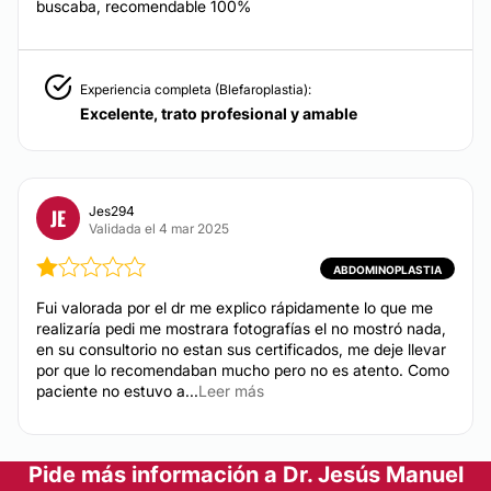
buscaba, recomendable 100%
LIPOSUCCIÓN
Puede involucrar desde una miniliposucción (región
especifica del cuerpo) hasta liposuccion 360, en caso
Experiencia completa (Blefaroplastia):
de rechazar corte y existir mucha flacidez puede
Excelente, trato profesional y amable
mejorar resultados con bodytite. El procedimiento de
liposucción se realiza siempre con apoyo de
tecnología: HEUS, Microaire.
Desde:
$ 40,000
hasta
$ 160,000
Jes294
JE
Validada el 4 mar 2025
CONTACTAR
ABDOMINOPLASTIA
Fui valorada por el dr me explico rápidamente lo que me
realizaría pedi me mostrara fotografías el no mostró nada,
RINOPLASTIA
en su consultorio no estan sus certificados, me deje llevar
por que lo recomendaban mucho pero no es atento. Como
La rinoplastia puede ser abierta, cerrada con toma de
paciente no estuvo a...
Leer más
cartílago auricular o torácico
Desde:
$ 60,000
hasta
$ 100,000
Pide más información a Dr. Jesús Manuel
CONTACTAR