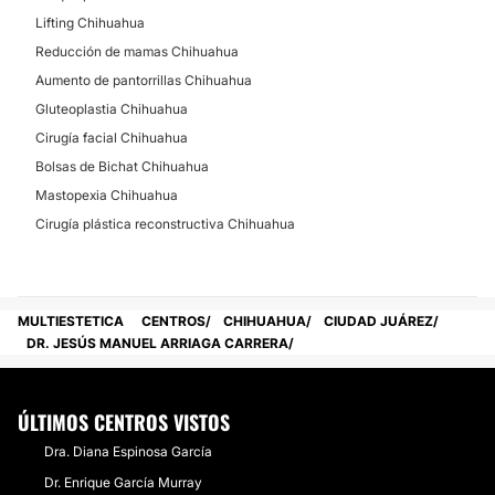
Lifting Chihuahua
CONTACTAR
Reducción de mamas Chihuahua
Aumento de pantorrillas Chihuahua
Gluteoplastia Chihuahua
GLUTEOPLASTIA
Cirugía facial Chihuahua
Bolsas de Bichat Chihuahua
Puede ser con lipotransferencia a glúteo y cadera y
se puede acompañar de implante glúteo
Mastopexia Chihuahua
Desde:
$ 120,000
hasta
$ 160,000
Cirugía plástica reconstructiva Chihuahua
CONTACTAR
MULTIESTETICA
CENTROS
CHIHUAHUA
CIUDAD JUÁREZ
DR. JESÚS MANUEL ARRIAGA CARRERA
CIRUGÍA FACIAL
El levantamiento facial generalmente puede consistir
ÚLTIMOS CENTROS VISTOS
en reposicionar los músculos de la cara (SMAS),
cervicoplastia (plicatura de digástrico, reseccion de
Dra. Diana Espinosa García
glandulas salivales submentonianas), resección de
Dr. Enrique García Murray
exceso de piel, suspensión de cejas, blefaroplastia