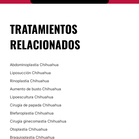
Se puede realizar mastopexia periareolear,
mastopexia en T invertida con o sin implante mamario
Desde:
$ 20,000
hasta
$ 160,000
TRATAMIENTOS
CONTACTAR
RELACIONADOS
BLEFAROPLASTIA SIN CIRUGÍA
Abdominoplastia Chihuahua
Procedimiento se realiza con laser Co2
Liposucción Chihuahua
Desde:
$ 4,000
hasta
$ 5,000
Rinoplastia Chihuahua
Aumento de busto Chihuahua
CONTACTAR
Lipoescultura Chihuahua
Cirugía de papada Chihuahua
Blefaroplastia Chihuahua
AUMENTO DE PANTORRILLAS
Cirugía ginecomastia Chihuahua
Otoplastia Chihuahua
Se realiza con colocacion de implante de pantorilla de
silicon o con lipoinyeccion grasa
Braquioplastia Chihuahua