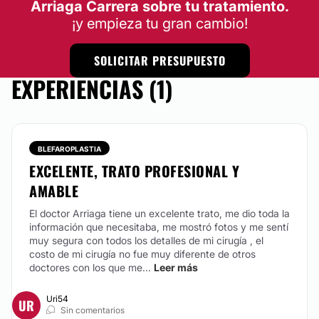
Arriaga Carrera sobre tu tratamiento.
¡y empieza tu gran cambio!
LIPOESCULTURA
SOLICITAR PRESUPUESTO
Puede involucrar desde una miniliposucción (región
EXPERIENCIAS (1)
especifica del cuerpo) hasta liposuccion 360, con o
sin lipotransferencia (cara, caderas, glúteo, pene...)
en caso de rechazar corte y existir mucha flacidez
puede mejorar resultados con bodytite. El
procedimiento de liposucción se realiza siempre con
BLEFAROPLASTIA
apoyo de tecnología: HEUS, Microaire.
EXCELENTE, TRATO PROFESIONAL Y
Desde:
$ 40,000
hasta
$ 160,000
AMABLE
CONTACTAR
El doctor Arriaga tiene un excelente trato, me dio toda la
información que necesitaba, me mostró fotos y me sentí
muy segura con todos los detalles de mi cirugía , el
costo de mi cirugía no fue muy diferente de otros
CIRUGÍA GINECOMASTIA
doctores con los que me...
Leer más
Puede ser desde liposucción sola o acompañada de
Uri54
UR
bodytite, con o sin resección de glándula mamaria, o
Sin comentarios
puede ser también una masculinización de tórax.