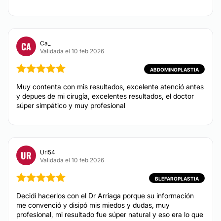
Blefaroplastia sin cirugía
Financiación o facilidades de pago:
Desde $ 4,000 hasta $ 5,000
Sí
Aumento de labios
Desde $ 5,000 hasta $ 10,000
Ca_
CA
Métodos de pago aceptados:
Validada el 10 feb 2026
ABDOMINOPLASTIA
Tarjeta de Crédito/Débito
ABDOMINOPLASTIA
Transferencia Bancaria
Los precios pueden varían desde:
Muy contenta con mis resultados, excelente atenció antes
miniabdominoplastia, abdominoplastia extendida,
y depues de mi cirugía, excelentes resultados, el doctor
Efectivo
abdominoplastia circular, hasta una abdominoplastia
súper simpático y muy profesional
extendida o circular con Flor de Liss. Generalmente
en todas va incluido el Cosette muscular en 1 o mas
planos. Se pueden agregar otros procedimientos
como, liposucción con o sin lipotransferencia a glúteo
y cadera; también con o sin bodytite para marcar más
Uri54
UR
la figura y tonificar.
Validada el 10 feb 2026
Desde:
$ 100,000
hasta
$ 160,000
BLEFAROPLASTIA
CONTACTAR
Decidí hacerlos con el Dr Arriaga porque su información
me convenció y disipó mis miedos y dudas, muy
profesional, mi resultado fue súper natural y eso era lo que