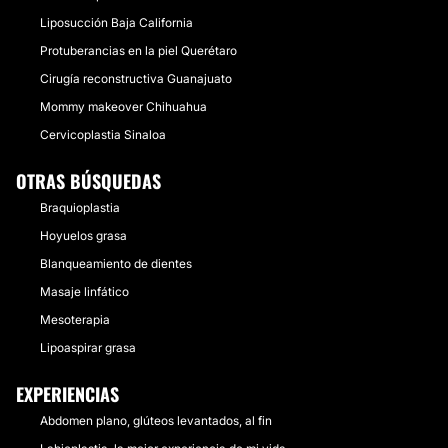
CONTACTAR
Liposucción Baja California
Protuberancias en la piel Querétaro
Cirugía reconstructiva Guanajuato
MASTOPEXIA
Mommy makeover Chihuahua
Se puede realizar mastopexia periariolar, mastopexia
Cervicoplastia Sinaloa
en T invertida con o sin implante mamario.
Desde:
$ 20,000
hasta
$ 140,000
OTRAS BÚSQUEDAS
Braquioplastia
CONTACTAR
Hoyuelos grasa
Blanqueamiento de dientes
RECONSTRUCCIÓN MAMARIA
Masaje linfático
Mesoterapia
La reconstrucción mamaria se puede realizar con la
Lipoaspirar grasa
colocación de expansor, implante mamario, con
colgajos pediculados (TRAM, dorsal...), colgajo libre
(DIEP), lipoinyecciones seriadas.
EXPERIENCIAS
Desde:
$ 40,000
hasta
$ 250,000
Abdomen plano, glúteos levantados, al fin