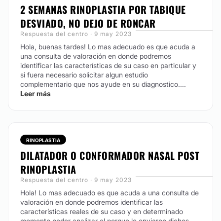
MEDICINA ESTÉTICA
2 SEMANAS RINOPLASTIA POR TABIQUE
DESVIADO, NO DEJO DE RONCAR
Eliminación estrías
Respuesta del centro · 9 may 2023
Eliminación de cicatrices
Hola, buenas tardes! Lo mas adecuado es que acuda a
una consulta de valoración en donde podremos
Aumento de labios
identificar las características de su caso en particular y
Rejuvenecimiento facial
si fuera necesario solicitar algun estudio
complementario que nos ayude en su diagnostico....
Leer más
TRATAMIENTOS DE BELLEZA
HIFU
RINOPLASTIA
Tratamientos faciales
DILATADOR O CONFORMADOR NASAL POST
Peeling
RINOPLASTIA
Tratamientos anticelulíticos
Respuesta del centro · 9 may 2023
Hola! Lo mas adecuado es que acuda a una consulta de
valoración en donde podremos identificar las
características reales de su caso y en determinado
momento poder analizar el porque le enviaron dichos