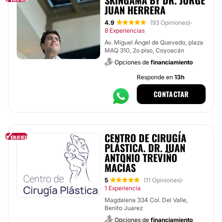
SKINGAMA BY DR. JORGE
JUAN HERRERA
4.9
(93 Opiniones)
·
8 Experiencias
Av. Miguel Ángel de Quevedo, plaza
MAQ 310, 2o piso, Coyoacán
Opciones de
financiamiento
Responde en
13h
CONTACTAR
CENTRO DE CIRUGÍA
PLÁSTICA. DR. JUAN
ANTONIO TREVIÑO
MACÍAS
5
(11 Opiniones)
·
1 Experiencia
Magdalena 334 Col. Del Valle,
Benito Juarez
Opciones de
financiamiento