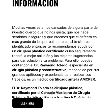
INFORMACIÓN
Muchas veces estamos cansados de alguna parte de
nuestro cuerpo que no nos gusta, que nos hace
sentirnos inseguros y que creemos que el defecto es
más grande de lo que realmente es, si te sientes
identificado entonces te recomendamos acudir con
un
cirujano plástico
certificado
quien seguramente
tendrá la mejor solución y las mejores sugerencias
para dar solución a tu problema. Para ello, puedes
contar con el
Dr. Raymond Toledo,
especialista en
cirugía plástica y reconstructiva,
reconocido por sus
grandes aptitudes y experiencia para realizar sus
trabajos, es un médico
certificado ante la AMCPER.
El
Dr. Raymond Toledo es cirujano plástico,
certificado por el Consejo Mexicano de Cirugía
Plástica, Estética y Reconstructiva A.C.
Además
pertenece a la
Sociedad del Grupo Ángeles.
Es un
LEER MÁS
profesional con excelentes valores humanos y éticos