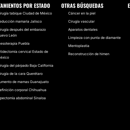
TAMIENTOS POR ESTADO
OTRAS BÚSQUEDAS
irugía tabique Ciudad de México
Cáncer en la piel
educción mamaria Jalisco
Cirugía vascular
irugía después del embarazo
Aparatos dentales
uevo León
Limpieza con punta de diamante
esoterapia Puebla
Mentoplastia
itidectomía cervical Estado de
Reconstrucción de himen
éxico
irugía del párpado Baja California
irugía de la cara Querétaro
umento de mamas Guanajuato
efinición corporal Chihuahua
ipectomía abdominal Sinaloa