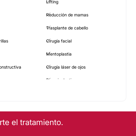
Lifting
Reducción de mamas
Trasplante de cabello
illas
Cirugía facial
Mentoplastia
constructiva
Cirugía láser de ojos
Braquioplastia
maria
e el tratamiento.
trices
Blefaroplastia sin cirugía