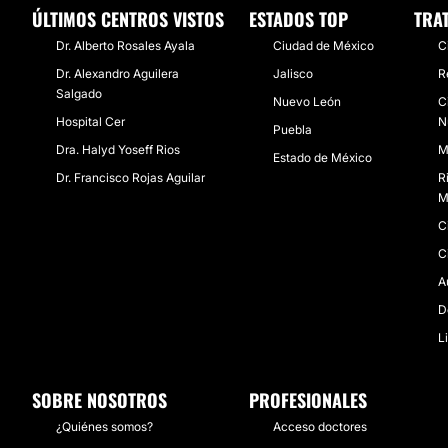
ÚLTIMOS CENTROS VISTOS
ESTADOS TOP
TRA
​Dr. Alberto Rosales Ayala
Ciudad de México
C
Dr. Alexandro Aguilera
Jalisco
R
Salgado
Nuevo León
C
Hospital Cer
N
Puebla
Dra. Halyd Yoseff Rios
M
Estado de México
Dr. Francisco Rojas Aguilar
R
M
C
C
A
D
L
SOBRE NOSOTROS
PROFESIONALES
¿Quiénes somos?
Acceso doctores