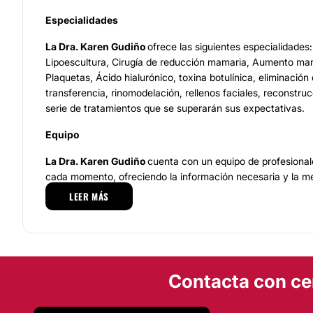
Especialidades
La Dra. Karen Gudiño
ofrece las siguientes especialidades
Lipoescultura, Cirugía de reducción mamaria, Aumento ma
Plaquetas, Ácido hialurónico, toxina botulínica, eliminación d
transferencia, rinomodelación, rellenos faciales, reconstruc
serie de tratamientos que se superarán sus expectativas.
Equipo
La Dra. Karen Gudiño
cuenta con un equipo de profesionale
cada momento, ofreciendo la información necesaria y la me
dedicará por completo a cada detalle del tratamiento a reali
LEER MÁS
comodidad, tranquilidad y confianza del paciente es lo más
dispone de la formación y conocimientos necesarios para l
procedimiento.
Además, para cumplir con las expectativas de cada pacien
Contacta con ce
equipos y productos necesarios y de excelente calidad par
sus tratamientos. Para todo el equipo de la Dra.es fundame
despejar sus dudas y sobre todo ofrecer resultados magnífi