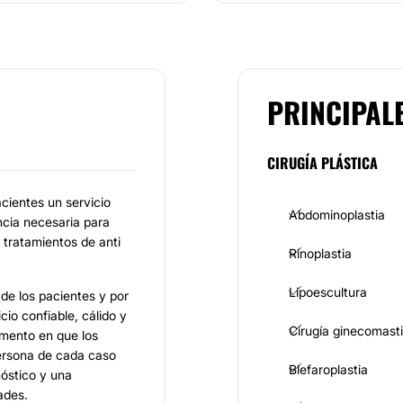
PRINCIPAL
CIRUGÍA PLÁSTICA
acientes un servicio
Abdominoplastia
ncia necesaria para
 tratamientos de anti
Rinoplastia
Lipoescultura
de los pacientes y por
io confiable, cálido y
Cirugía ginecomast
omento en que los
rsona de cada caso
Blefaroplastia
óstico y una
ades.