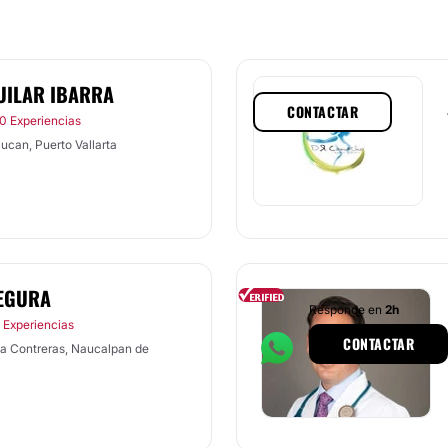
UILAR IBARRA
CONTACTAR
0 Experiencias
ucan, Puerto Vallarta
SEGURA
Responde en
2h
 Experiencias
CONTACTAR
a Contreras, Naucalpan de