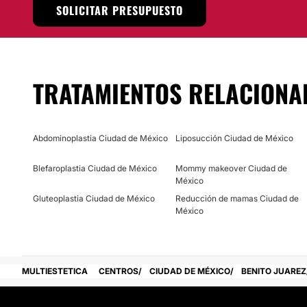
SOLICITAR PRESUPUESTO
estándares de calidad. Así que no duden en conocer a este 
brindará la mejor atención pensando siempre en su bienesta
Localización
El consultorio de la
Dra. Karen Gudiño
está ubicado en la d
TRATAMIENTOS RELACIONA
Juárez de la Ciudad de México.
Posibilidad de videoconsulta:
Abdominoplastia Ciudad de México
Liposucción Ciudad de México
No
Blefaroplastia Ciudad de México
Mommy makeover Ciudad de
Financiación o facilidades de pago:
México
No
Gluteoplastia Ciudad de México
Reducción de mamas Ciudad de
México
MULTIESTETICA
CENTROS
CIUDAD DE MÉXICO
BENITO JUAREZ