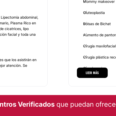
Mommy makeover
Gluteoplastia
: Lipectomía abdominal,
mario, Plasma Rico en
Bolsas de Bichat
e cicatrices, lipo
ción facial y toda una
Aumento de pantorr
Cirugía maxilofacial
Cirugía plástica re
s que los asistirán en
jor atención. Se
Cirugía varices
zar, ya que la
LEER MÁS
 importante. El personal
Reconstrucción ma
a realización de cada
MEDICINA ESTÉTICA
te cuenta con los
ntros Verificados
que puedan ofrecert
a todos y cada uno de
ntal atenderlos,
Eliminación de cica
cos, siempre bajo altos