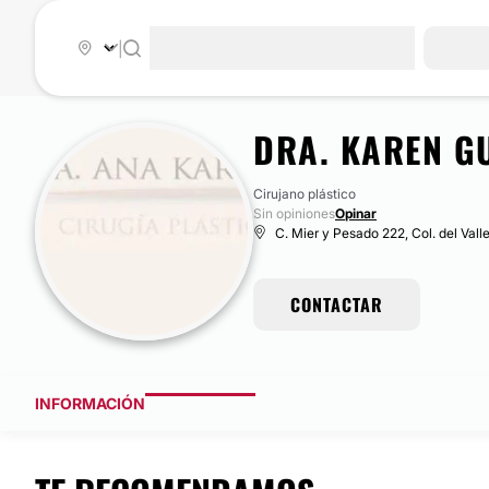
|
DRA. KAREN G
Cirujano plástico
Sin opiniones
Opinar
C. Mier y Pesado 222, Col. del Vall
CONTACTAR
INFORMACIÓN