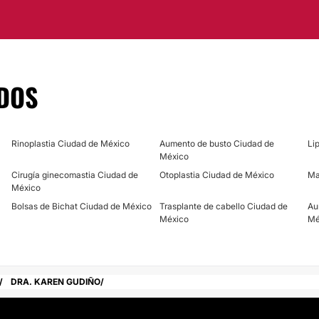
profesional que les
r.
elegación Benito
DOS
Rinoplastia Ciudad de México
Aumento de busto Ciudad de
Li
México
Cirugía ginecomastia Ciudad de
Otoplastia Ciudad de México
Ma
México
Bolsas de Bichat Ciudad de México
Trasplante de cabello Ciudad de
Au
México
Mé
DRA. KAREN GUDIÑO