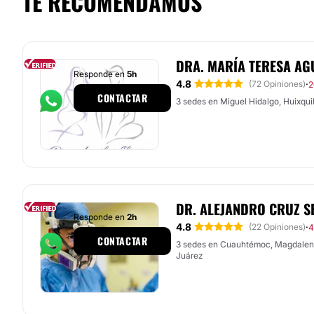
TE RECOMENDAMOS
DRA. MARÍA TERESA AG
Responde en
5h
4.8
·
(72 Opiniones)
2
CONTACTAR
3 sedes en Miguel Hidalgo, Huixquil
DR. ALEJANDRO CRUZ 
Responde en
2h
4.8
·
(22 Opiniones)
4
CONTACTAR
3 sedes en Cuauhtémoc, Magdalen
Juárez