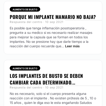
Braquioplastia
Reconstrucción mamaria
AUMENTO DE BUSTO
PORQUE MI IMPLANTE MAMARIO NO BAJA?
Respuesta del centro · 10 sep 2021
MEDICINA ESTÉTICA
Es posible que tenga inflamación posstoperatoria ,
pregunte a su medico si es necesario realizar masajes
Rinomodelación
para mejorar la capsula que se forman en todos los
implantes. No se presione hay que darle tiempo a la
Eliminación de cicatrices
reacción del cuerpo recuerde que...
Leer más
Aumento de labios
Ácido hialurónico
Plasma Rico en Plaquetas
Rejuvenecimiento facial
AUMENTO DE BUSTO
LOS IMPLANTES DE BUSTO SE DEBEN
Hilos tensores
CAMBIAR CADA DETERMINADO...
Blefaroplastia sin cirugía
Respuesta del centro · 10 sep 2021
No es necesario, solo si el cuerpo presenta alguna
CIRUGÍA ÍNTIMA
reacción con el implante . No existen prótesis de 5 , 10 o
15 años , quien le diga eso le esta engañando Saludos