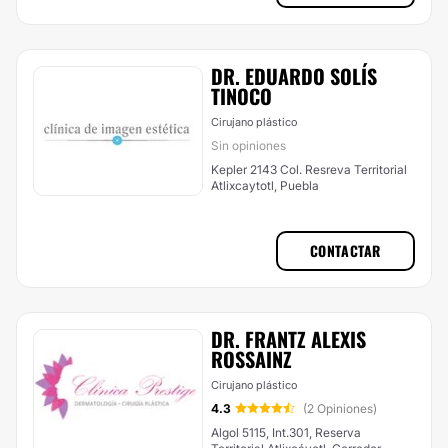
DR. EDUARDO SOLÍS
TINOCO
Cirujano plástico
Sin opiniones
Kepler 2143 Col. Resreva Territorial
Atlixcaytotl, Puebla
CONTACTAR
DR. FRANTZ ALEXIS
ROSSAINZ
Cirujano plástico
4.3
(2 Opiniones)
Algol 5115, Int.301, Reserva