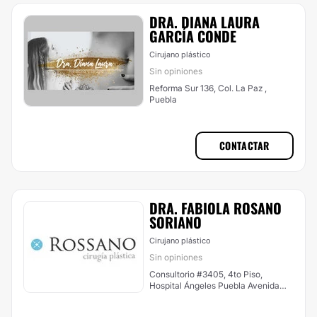
DRA. DIANA LAURA
GARCÍA CONDE
Cirujano plástico
Sin opiniones
Reforma Sur 136, Col. La Paz ,
Puebla
CONTACTAR
DRA. FABIOLA ROSANO
SORIANO
Cirujano plástico
Sin opiniones
Consultorio #3405, 4to Piso,
Hospital Ángeles Puebla Avenida
Kepler 2143 Col, Reserva Territorial
Atlixcáyotl, Puebla