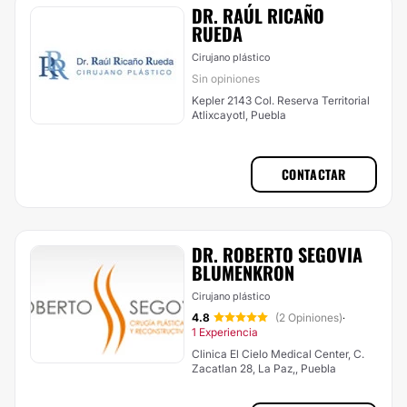
DR. RAÚL RICAÑO
RUEDA
Cirujano plástico
Sin opiniones
Kepler 2143 Col. Reserva Territorial
Atlixcayotl, Puebla
CONTACTAR
DR. ROBERTO SEGOVIA
BLUMENKRON
Cirujano plástico
4.8
(2 Opiniones)
·
1 Experiencia
Clinica El Cielo Medical Center, C.
Zacatlan 28, La Paz,, Puebla