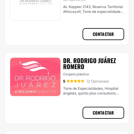
Av. Keppler 2143, Reserva Territorial
Atlixcayotl, Torre de especialidades,
Hospital Ángeles Puebla. , Puebla
CONTACTAR
DR. RODRIGO JUÁREZ
ROMERO
Cirujano plástico
5
(2 Opiniones)
Torre de Especialidades, Hospital
ángeles, quinto piso consultorio
3525, Acuario, Reserva Territorial
Atlixcáyotl, Puebla
CONTACTAR