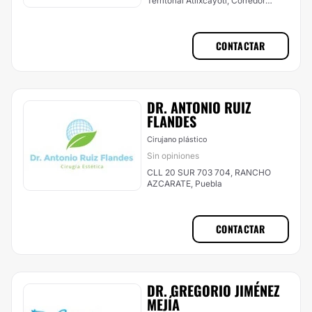
Territorial Atlixcáyotl, Corredor
Comercial Desarrollo Atlixcayotl,
Puebla
CONTACTAR
DR. ANTONIO RUIZ
FLANDES
Cirujano plástico
Sin opiniones
CLL 20 SUR 703 704, RANCHO
AZCARATE, Puebla
CONTACTAR
DR. GREGORIO JIMÉNEZ
MEJÍA