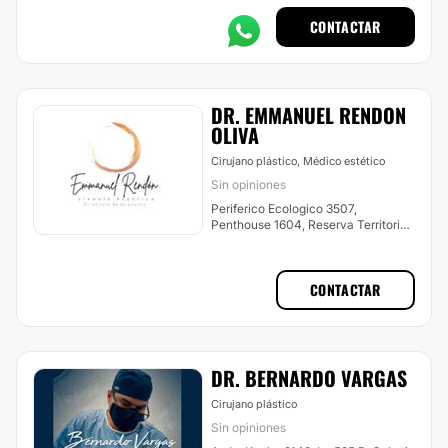
CONTACTAR
DR. EMMANUEL RENDON
OLIVA
Cirujano plástico, Médico estético
Sin opiniones
Periferico Ecologico 3507,
Penthouse 1604, Reserva Territorial
Atlixcayotl, San Andrés Cholula
CONTACTAR
DR. BERNARDO VARGAS
Cirujano plástico
Sin opiniones