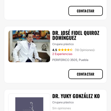
CONTACTAR
DR. JOSÉ FIDEL QUIROZ
DOMÍNGUEZ
Cirujano plástico
4.5
(18 Opiniones)
·
2 Experiencias
PERIFERICO 3505, Puebla
CONTACTAR
DR. YUKY GONZÁLEZ KO
Cirujano plástico
Sin opiniones