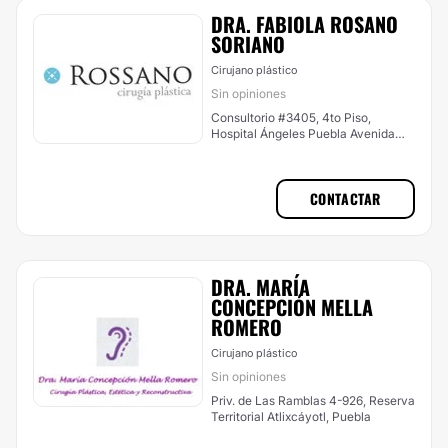
DRA. FABIOLA ROSANO
SORIANO
Cirujano plástico
Sin opiniones
Consultorio #3405, 4to Piso,
Hospital Ángeles Puebla Avenida
Kepler 2143 Col, Reserva Territorial
Atlixcáyotl, Puebla
CONTACTAR
DRA. MARÍA
CONCEPCIÓN MELLA
ROMERO
Cirujano plástico
Sin opiniones
Priv. de Las Ramblas 4-926, Reserva
Territorial Atlixcáyotl, Puebla