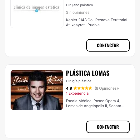
Cirujano plástico
Sin opiniones
Kepler 2143 Col. Resreva Territorial
Atlixcaytotl, Puebla
CONTACTAR
PLÁSTICA LOMAS
Cirugía plástica
4.9
(8 Opiniones)
·
1 Experiencia
Escala Médica, Paseo Ópera 4,
Lomas de Angelopolis II, Sonata
Town Center, San Andrés Cholula
CONTACTAR