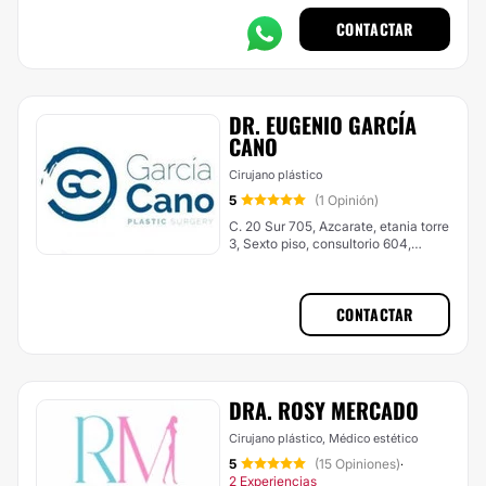
CONTACTAR
DR. EUGENIO GARCÍA
CANO
Cirujano plástico
5
(1 Opinión)
C. 20 Sur 705, Azcarate, etania torre
3, Sexto piso, consultorio 604,
Puebla
CONTACTAR
DRA. ROSY MERCADO
Cirujano plástico, Médico estético
5
(15 Opiniones)
·
2 Experiencias