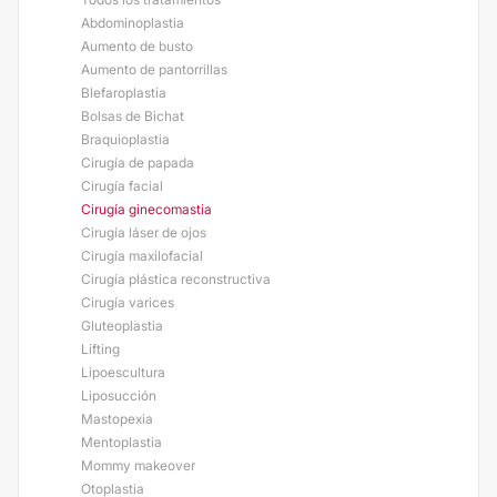
Abdominoplastia
Aumento de busto
Aumento de pantorrillas
Blefaroplastia
Bolsas de Bichat
Braquioplastia
Cirugía de papada
Cirugía facial
Cirugía ginecomastia
Cirugía láser de ojos
Cirugía maxilofacial
Cirugía plástica reconstructiva
Cirugía varices
Gluteoplastia
Lifting
Lipoescultura
Liposucción
Mastopexia
Mentoplastia
Mommy makeover
Otoplastia