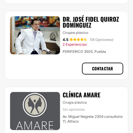
DR. JOSÉ FIDEL QUIROZ
DOMÍNGUEZ
Cirujano plástico
4.5
(18 Opiniones)
·
2 Experiencias
PERIFERICO 3505, Puebla
CONTACTAR
CLÍNICA AMARE
Cirugía plástica
Sin opiniones
Av. Miguel Negrete 2309 consultorio
11, Atlixco