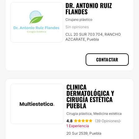
DR. ANTONIO RUIZ
FLANDES
Cirujano plástico
Sin opiniones
CLL 20 SUR 703 704, RANCHO
AZCARATE, Puebla
CONTACTAR
CLINICA
DERMATOLÓGICA Y
CIRUGÍA ESTÉTICA
PUEBLA
Cirugía plástica, Medicina estética
4.8
(39 Opiniones)
·
1 Experiencia
20 Sur 2539, Puebla