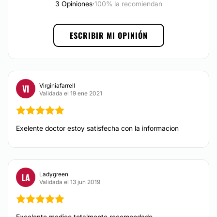
3 Opiniones
·
100% la recomiendan
Braquioplastia
Reconstrucción mamaria
ESCRIBIR MI OPINIÓN
MEDICINA ESTÉTICA
Toxina botulínica
Virginiafarrell
VI
Aumento de labios
Validada el 19 ene 2021
Ácido hialurónico
Exelente doctor estoy satisfecha con la informacion
DERMATOLOGÍA
Eliminación de verrugas
Ladygreen
LA
Eliminación de lunares
Validada el 13 jun 2019
Carcinoma Basocelular
Excelente medico totalmente recomendado.