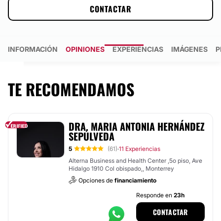
CONTACTAR
INFORMACIÓN
OPINIONES
EXPERIENCIAS
IMÁGENES
P
TE RECOMENDAMOS
DRA. MARIA ANTONIA HERNÁNDEZ
SEPÚLVEDA
5
(61)
11 Experiencias
·
Alterna Business and Health Center ,5o piso, Ave
Hidalgo 1910 Col obispado,, Monterrey
Opciones de
financiamiento
Responde en
23h
CONTACTAR