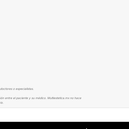
doctores o especialistas.
ión entre el paciente y su médico. Multiestetica.mx no hace
io.
DE BUSTO
EXTRAORDINARIA CIRUGÍA