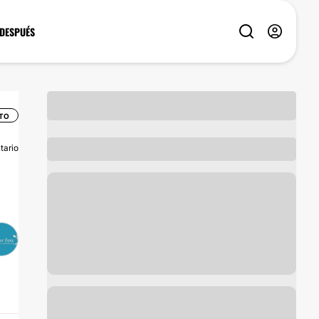
 DESPUÉS
TO
tario