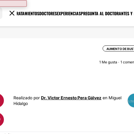
TRATAMIENTOS
DOCTORES
EXPERIENCIAS
PREGUNTA AL DOCTOR
ANTES Y
AUMENTO DE BUS
1
Me gusta
1 comen
Realizado por
Dr. Victor Ernesto Pera Gálvez
en Miguel
Hidalgo