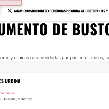
TRATAMIENTOS
DOCTORES
EXPERIENCIAS
PREGUNTA AL DOCTOR
ANTES Y
UMENTO DE BUST
ores y clínicas recomendadas por pacientes reales, co
ES URBINA
xperiencias
ol. Obispado,, Monterrey