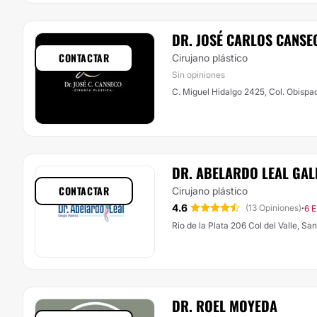
DR. JOSÉ CARLOS CANSE
CONTACTAR
Cirujano plástico
Sin opiniones
C. Miguel Hidalgo 2425, Col. Obispa
DR. ABELARDO LEAL GA
CONTACTAR
Cirujano plástico
4.6
·
(13 Opiniones)
6 E
Rio de la Plata 206 Col del Valle, S
DR. ROEL MOYEDA