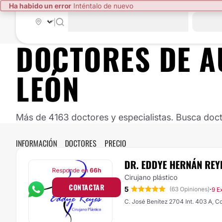
Ha habido un error
Inténtalo de nuevo
|
DOCTORES DE
A
LEÓN
Más de 4163 doctores y especialistas. Busca doct
INFORMACIÓN
DOCTORES
PRECIO
DR. EDDYE HERNÁN REY
Responde en
66h
Cirujano plástico
CONTACTAR
5
·
(63 Opiniones)
9 E
C. José Benítez 2704 Int. 403 A, C