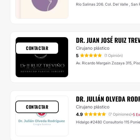
Río Salinas 206. Col. Del Valle , Sa
DR. JUAN JOSÉ RUIZ TRE
CONTACTAR
Cirujano plástico
5
(1 Opinión)
Av. Ricardo Margain Zozaya 315, Piso
DR. JULIÁN OLVEDA ROD
CONTACTAR
Cirujano plástico
4.9
·
(7 Opiniones)
5 E
Hidalgo #2480 Consultorio 115 Poni