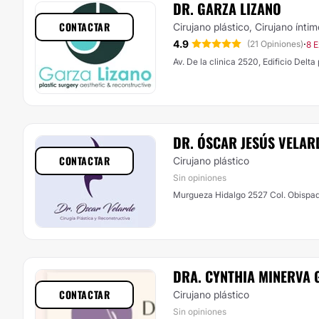
DR. GARZA LIZANO
CONTACTAR
Cirujano plástico, Cirujano íntim
4.9
·
(21 Opiniones)
8 E
Av. De la clinica 2520, Edificio Delt
DR. ÓSCAR JESÚS VELAR
CONTACTAR
Cirujano plástico
Sin opiniones
Murgueza Hidalgo 2527 Col. Obispa
DRA. CYNTHIA MINERVA 
CONTACTAR
Cirujano plástico
Sin opiniones