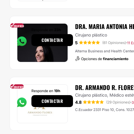
DRA. MARIA ANTONIA H
Responde en
23h
Cirujano plástico
CONTACTAR
5
·
(61 Opiniones)
11 E
Alterna Business and Health Center
Opciones de
financiamiento
DR. ARMANDO R. FLORE
Responde en
19h
Cirujano plástico, Médico esté
CONTACTAR
4.8
·
(29 Opiniones)
3
C.Ecuador 2331 Piso 10, Cons. 1027