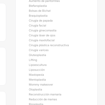
Aumento de pantorrillas
Blefaroplastia
Bolsas de Bichat
Braquioplastia
Cirugía de papada
Cirugía facial
Cirugía ginecomastia
Cirugía láser de ojos
Cirugía maxilofacial
Cirugía plástica reconstructiva
Cirugía varices
Gluteoplastia
Lifting
Lipoescultura
Liposucción
Mastopexia
Mentoplastia
Mommy makeover
Otoplastia
Reconstrucción mamaria
Reducción de mamas
Rinoplastia