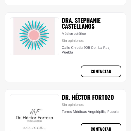
DRA. STEPHANIE
CASTELLANOS
Médico estético
Sin opiniones
Calle Chietla 905 Col. La Paz,
Puebla
CONTACTAR
DR. HÉCTOR FORTOZO
Sin opiniones
Torres Médicas Angelópilis, Puebla
CONTACTAR