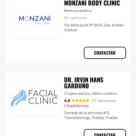
MONZANI BODY CLINIC
Medicina estética
Sin opiniones
Vía Atlixcáyotl N°3432, San Andrés
Cholula
CONTACTAR
DR. IRVIN HANS
GARDUÑO
Cirujano plástico, Médico estético
4.9
(11 Opiniones)
·
2 Experiencias
Cerrada de la princesa #12,
Tlaxcalancingo, Puebla, Puebla
CONTACTAR