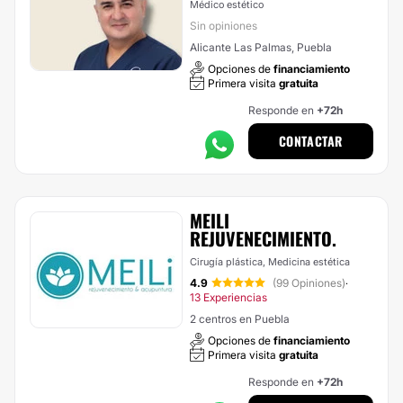
Médico estético
Sin opiniones
Alicante Las Palmas, Puebla
Opciones de
financiamiento
Primera visita
gratuita
Responde en
+72h
CONTACTAR
MEILI
REJUVENECIMIENTO.
Cirugía plástica, Medicina estética
4.9
(99 Opiniones)
·
13 Experiencias
2 centros en Puebla
Opciones de
financiamiento
Primera visita
gratuita
Responde en
+72h