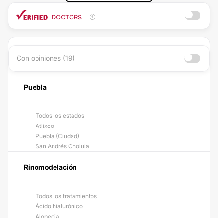
DOCTORS
Con opiniones (19)
Puebla
Todos los estados
Atlixco
Puebla (Ciudad)
San Andrés Cholula
Rinomodelación
Todos los tratamientos
Ácido hialurónico
Alopecia