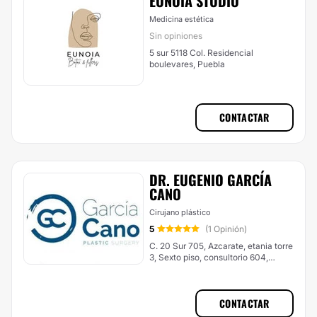
EUNOIA STUDIO
Medicina estética
Sin opiniones
5 sur 5118 Col. Residencial
boulevares, Puebla
CONTACTAR
DR. EUGENIO GARCÍA
CANO
Cirujano plástico
5
(1 Opinión)
C. 20 Sur 705, Azcarate, etania torre
3, Sexto piso, consultorio 604,
Puebla
CONTACTAR