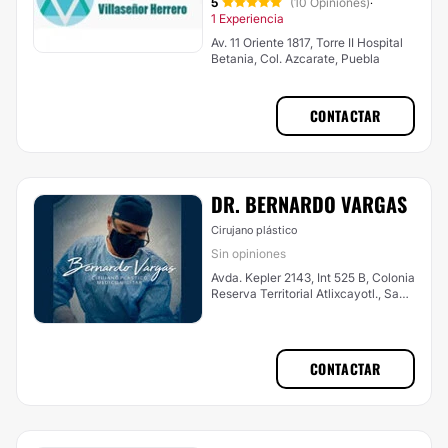
5
(10 Opiniones)
·
1 Experiencia
Av. 11 Oriente 1817, Torre II Hospital
Betania, Col. Azcarate, Puebla
CONTACTAR
DR. BERNARDO VARGAS
Cirujano plástico
Sin opiniones
Avda. Kepler 2143, Int 525 B, Colonia
Reserva Territorial Atlixcayotl., San
Andrés Cholula
CONTACTAR