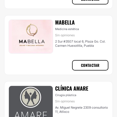
MABELLA
Medicina estética
Sin opiniones
2 Sur #3507 local 6, Plaza Go. Col.
Carmen Huexotitla, Puebla
CONTACTAR
CLÍNICA AMARE
Cirugía plástica
Sin opiniones
Av. Miguel Negrete 2309 consultorio
11, Atlixco