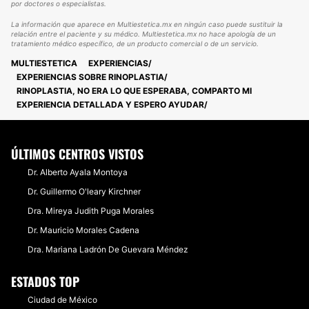
por doctores o especialistas.
La información que aparece en Multiestetica.mx en ningún caso puede sustituir la
relación entre el paciente y su médico. Multiestetica.mx no hace apología de un
tratamiento médico específico, de un producto comercial o de un servicio.
MULTIESTETICA
EXPERIENCIAS
EXPERIENCIAS SOBRE RINOPLASTIA
RINOPLASTIA, NO ERA LO QUE ESPERABA, COMPARTO MI
EXPERIENCIA DETALLADA Y ESPERO AYUDAR
ÚLTIMOS CENTROS VISTOS
Dr. Alberto Ayala Montoya
Dr. Guillermo O'leary Kirchner
Dra. Mireya Judith Puga Morales
Dr. Mauricio Morales Cadena
Dra. Mariana Ladrón De Guevara Méndez
ESTADOS TOP
Ciudad de México