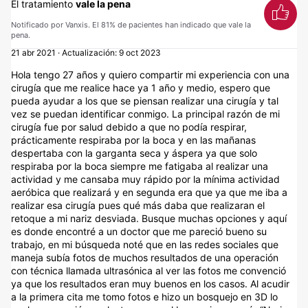
El tratamiento
vale la pena
Notificado por Vanxis. El 81% de pacientes han indicado que vale la
pena.
21 abr 2021 · Actualización: 9 oct 2023
Hola tengo 27 años y quiero compartir mi experiencia con una cirugía que me realice hace ya 1 año y medio, espero que pueda ayudar a los que se piensan realizar una cirugía y tal vez se puedan identificar conmigo. La principal razón de mi cirugía fue por salud debido a que no podía respirar, prácticamente respiraba por la boca y en las mañanas despertaba con la garganta seca y áspera ya que solo respiraba por la boca siempre me fatigaba al realizar una actividad y me cansaba muy rápido por la mínima actividad aeróbica que realizará y en segunda era que ya que me iba a realizar esa cirugía pues qué más daba que realizaran el retoque a mi nariz desviada. Busque muchas opciones y aquí es donde encontré a un doctor que me pareció bueno su trabajo, en mi búsqueda noté que en las redes sociales que maneja subía fotos de muchos resultados de una operación con técnica llamada ultrasónica al ver las fotos me convenció ya que los resultados eran muy buenos en los casos. Al acudir a la primera cita me tomo fotos e hizo un bosquejo en 3D lo cual me pareció excelente ya que el bosquejo corregía “Nariz desviada con una giba nasal, levantamiento de punta nasal, recortar un poco las alas nasales y por supuesto corregir el tema de la respiración” todo este modelo se llevó a cabo tomando en cuenta las proporciones faciales, el dr comentaba que la nariz debía ser proporcional y verse natural así que me midió con un calibrador parecía muy exacto y profesional a comparación de otros doctores a los que había acudido anteriormente, esto me hizo sentir seguridad ya que me pareció excelente al final el modelo 3D quedo impresionante realmente me emociono (cabe mencionar que ese modelo era un aproximado de lo que esperaría en el resultado) ver el cambio ya que me mostraba en una pantalla mi antes y después claro en 3D. Tomando en cuenta estos resultado tome la decisión de operarme con el. Para esto debo decir que mi nariz de verdad iba ser un reto mi nariz es grande se podría decir que es un “monumento al moco” con todo lo antes mencionado de verdad era algo que siempre me ha acomplejado y anhelaba hacer. El proceso fue bueno siempre me hablo con honestidad me comento que mi nariz era complicada y más por la desviación, está la tuve a partir de golpes desde la edad de 8 años lo que era un reto aún más grande debido a que prácticamente mi hueso nasal creció de esa manera y tenía la tendencia a desvío lo cual es el gran reto de un cirujano ya que puede ser que esta pueda o tienda a desviarse un poco a la zona donde se encontraba desviada “otra vez” lo cual suponía una segunda intervención para corregirlo nuevamente, por supuesto que esto tendría un costo aparte lo cual para mí no había problema y así entendí mi caso, así mismo yo sabía algo ya que había investigado mucho y de verdad no me ilusionaba demasiado en qué la primera cirugía corrigiera todo. Llegó el día de la cirugía está duro demasiado al rededor de poco más de 3 horas aprox. Al despertar era incómodo para todo aquel que haya pasado por eso me entenderá, en mi investigación previa viendo videos leyendo experiencias coincidía que después de una operación a la semana quitaban las vendas nasales pos operatorio y después era usar el micropor por por las noches aprox 1 mes y medio o dos meses más o menos y después ya era normal no seguir usando micropore así como sabía los procesos desinflamatorios de la nariz que podían ir hasta el año. En mi caso la primera cita pos operativa fue a la semana esta era para retirar el vendaje nasal y férula para posteriormente sólo usar micropore y aquí es donde empieza la decepción en primera porque de todo lo que debía hacer olvidó cortar esas alas nasales o no lo hizo durante la cirugía y mi enojo fue un tanto grande ya que el mismo había comentado que me cortaría ya que estaba muy ancha para las proporciones y desde ese momento intuí que si necesitaría otra cirugía para la corrección ya que cuando me quitaron el vendaje nasal pude notar la impresión del dr realmente fue algo así como pues no quedó bien pero bueno, lo que me comento es que mi nariz al ser grande pues estaba muy inflamada aún y que tenía que usar por otra semana más la férula a la sig semana acudí nuevamente para que me quitara esa férula y así fue me comento que en los próximos 30 días debía usar micropore día y noche ya que mi nariz al ser un desvío no debíamos dar paso a que quisiera tender nuevamente hacia un lado y así lo hice 30 días, en la sig cita la nariz se veía muy inflamada y la verdad es que ya empezaba a notarse el desvío claro que no igual que antes pero si se notaba el dr decía que aún estaba inflamada así que me mando usar micropore por otros 30 días en día y noche y cuando terminará esos días lo usará solo en la noche por otros 30 días y así lo hice en el tercer mes mi nariz no desinflama ni un poco, del lado donde se encontraba desviada se veía abultada y la punta se veía ancha el día de la cita cuando me vio me dijo que efectivamente se veía inflamada y que me inyectaría algo que se le conoce como cortísol es un esteroide para desinflamar yo ya tenia el conocimiento de esto ya que en mi investigación leí casos donde se utilizó para aumentar el proceso de desinflamacion así como sabía que no era recomendable que se realizara constantemente, las inyecciones las aplicó directamente en el bulto al siguiente mes lo volvió aplicar, de pronto se cumplieron 6 meses y ya tocaba la cita nuevamente para esto yo ya tenia la desinflamacion a nivel del torso pero la punta aún seguía grande de echo en este punto aún sentía la nariz pesada algo así como cuando te golpeas un dedo y sientes inflamación y pesadez espero que lo entiendan yo notaba que realmente el resultado no fue lo que esperaba de todo lo que se tenía planeado, 1.- no me cortaron las alas nasales lo cual me hace ver la nariz ancha no es proporcional a la separación de los ojos según los estándares. 2.- la punta de la nariz es ancha lo cual no es proporcional de acuerdo al tamaño del establecido según a la unión en el labio superior. 3.- la desviación ya era más evidente. En este punto yo le hice saber mis inquietudes al doctor sin embargo él insistía a que debido a mi caso era complicado mi nariz aun tenia inflamación y que mi proceso de desinflamacion podía llegar hasta poco más de 1 año. En este punto yo me sentía triste porque realmente para mi los 6 meses había sido difíciles realmente me considero que soy una persona social, iba al gimnasio salía con amigos, amigas en general esos 6 meses me la pase tumbado sin hacer nada y trabajando desde casa por la pandemia lo cual me vino eso bien ya que yo aun no me sentía seguro de salir a las calles así porque no se veía un resultado completo lo que yo había investigado era que aprox en ese tiempo ya había un gran cambio en muchas personas que se realizaban la operación y aquí es donde me di cuenta que las experiencias donde la gente comparte resultados al primer, segundo o tercer mes que son impresionantes son cirugía de intervención “mínima” en la mayoría de los casos no son tan complejos como fue mi caso o realmente mi cirugía no fue buena. En la última cita a los 12 meses o un año debo decir que si hubo desinflamacion pero aun se notaba, el doctor me decía que había quedado perfecto pero era obvio qué hay una desproporción ya que mi dorso considero que no concuerda con lo ancha que se nóta lo cual exprese mi deseo por realizar un retoque a esos pequeños detalles en resumen (en resume las alas nasales eran igual de anchas que al principio, la punta aun se nota grande, aun se nota una pequeña desviación, al sonreír por la punta que es ancha se ve un poco caída y también se siente débil de un lado es decir si empujó la nariz de un lado siento que se mueve fácil que si lo hago del lado contrario) ya antes mencionados a lo que él dijo: que no consideraba realizarlo y que él no me operaría y seguramente si iba con otro cirujano no realizaría la operación ya que está había sido perfecta, en ese momento me di cuenta que el doctor realmente se portó prepotente ya que pienso que el intuyo que mi comentario a realizarme una nueva cirugía de corrección la tenía que hacer gratis ya que como no quedó bien era su deber realizarla, yo entiendo que no era así y que yo debía de cubrir esa segunda intervención sin embargo esperaba también parte de responsabilidad de su parte lo cual no fue así nunca acepto que cometió errores y que no fue una cirugía pues exitosa siempre se excusó diciendo que estaba inflamada y que esa era la proporción mi rostro lo cual no lo era ya que el bosquejo de 3D era diferente. Debo comentar que en este punto en lugar de salir enojado salí triste y decepcionado ya que casi me dio a entender que eso era lo máximo que se podía hacer para ayudarme y que no quedaría bien si me realizo otra intervención. Actualmente tengo 1 año y 5 meses de operado en este punto entiendo que la inflamación que en su momento tenía llego al punto final y que como se ve ahora es cómo va permanecer, debo compartirles que en mi opinión se me hizo una cirugía muy buena porque me corrigió mi tabique desviado claro que no al 100% pero si a un 90%, la giba ya no la tengo y puedo respirar mejor sin embargo los puntos que ya antes mencioné si pueden corregirse y entiendo que la idea es que mi nariz quedara con proporciones a mis facciones y se vea natural pero siento que no fue así ya que en tamaño se ve desproporcionada sobre todo en la punta con decirles que mis ojos son pequeños mi boca es pequeña y la forma de mi rostro es de mandíbula ancha. En fin si me preguntan si el cirujano es bueno tengo que decir que si y si lo recomiendo pues claro que si es muy bueno pero creo que destaca más que cirugías no tan complejas espero que me entiendan ya que revisando los casos por redes sociales que atendió en su mayoría son personas que sólo corrige la punta de narices pequeñas al menos esa es mi percepción, el reto completo es cuando es grande, desviada y tosca como la mía. L