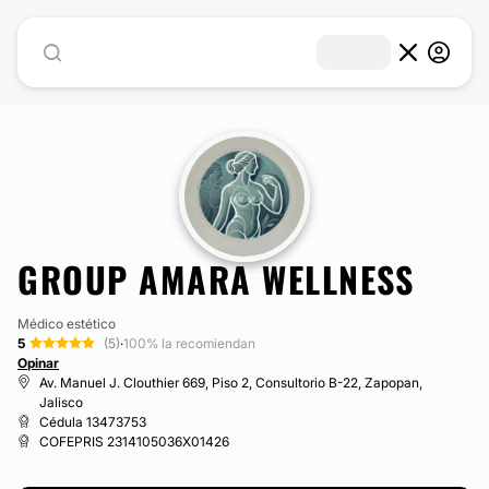
GROUP AMARA WELLNESS
Médico estético
5
(5)
·
100% la recomiendan
Opinar
Av. Manuel J. Clouthier 669, Piso 2, Consultorio B-22, Zapopan,
Jalisco
Cédula 13473753
COFEPRIS 2314105036X01426