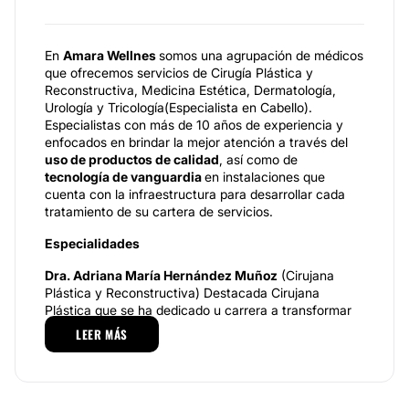
En
Amara Wellnes
somos una agrupación de médicos
que ofrecemos servicios de Cirugía Plástica y
Reconstructiva, Medicina Estética, Dermatología,
Urología y Tricología(Especialista en Cabello).
Especialistas con más de 10 años de experiencia y
enfocados en brindar la mejor atención a través del
uso de productos de calidad
, así como de
tecnología de vanguardia
en instalaciones que
cuenta con la infraestructura para desarrollar cada
tratamiento de su cartera de servicios.
Especialidades
Dra. Adriana María Hernández Muñoz
(Cirujana
Plástica y Reconstructiva) Destacada Cirujana
Plástica que se ha dedicado u carrera a transformar
vidas a través de la belleza y salud, cuya trayectoria
LEER MÁS
de numerosas intervenciones exitosas y con la
experiencia y la constante actualización de las
últimas técnicas y avances en el campo para ofrecer
a sus pacientes lo mejor de la Cirugía Plástica