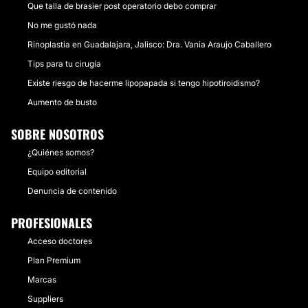
MESOTERAPIA
Que talla de brasier post operatorio debo comprar
No me gustó nada
Unas de las mejores alternativas para el tratamiento
Rinoplastia en Guadalajara, Jalisco: Dra. Vania Araujo Caballero
de condiciones específicas como manchas, alopecia,
arrugas y que por medio de una buena técnica y
Tips para tu cirugía
agujas especiales se pueden obtener excelente
Existe riesgo de hacerme lipopapada si tengo hipotiroidismo?
resultados en tan solo 1 mes de tratamiento.
Aumento de busto
Desde:
$ 1,500
hasta
$ 5,000
SOBRE NOSOTROS
CONTACTAR
¿Quiénes somos?
Equipo editorial
HIPERHIDROSIS
Denuncia de contenido
Estás cansado de que ningún antitranspirante te
PROFESIONALES
funcione o la incomodidad de la sudoración excesiva
Acceso doctores
en manos y palmas que pueden desencadenar mal
olor. Tras la aplicación selectiva de sitios específicos
Plan Premium
podemos reducir hasta un 80% la sudoración por 4-8
Marcas
meses y el mal olor. 1.- toxina botulínica 2.- Láser.
Suppliers
Desde:
$ 3,000
hasta
$ 7,000