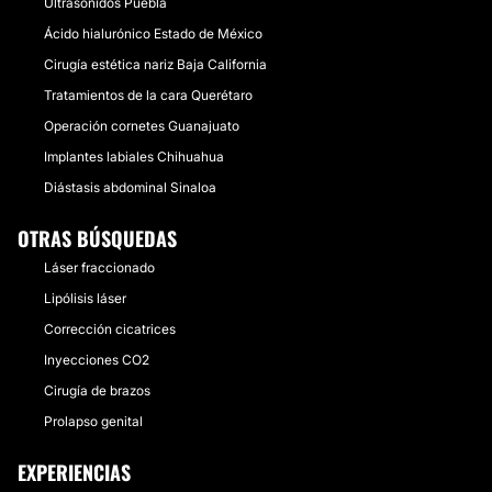
Ultrasonidos Puebla
Ácido hialurónico Estado de México
CONTACTAR
Cirugía estética nariz Baja California
Tratamientos de la cara Querétaro
Operación cornetes Guanajuato
PEELING
Implantes labiales Chihuahua
Olvídate de los peelings que duelen o incapacitantes.
Diástasis abdominal Sinaloa
Actualmente, existe varios peelings que indoloros y
que no provocan quemaduras o dolor y que se
OTRAS BÚSQUEDAS
pueden realizar semanalmente llegando a la
profundidad de peelings superficiales y medios sin la
Láser fraccionado
necesidad de encerrarte o afectar tu rutina diaria.
Lipólisis láser
También Contamos con Peelings para el tratamiento
de hiperpigmentaciones faciales, corporales e intimas,
Corrección cicatrices
así como para tratamientos de acné y/o cicatrices.
Inyecciones CO2
Desde:
$ 1,000
hasta
$ 5,000
Cirugía de brazos
CONTACTAR
Prolapso genital
EXPERIENCIAS