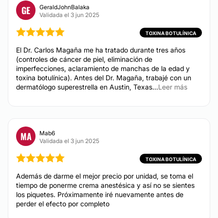
Desde $ 3,000 hasta $ 8,000
GeraldJohnBalaka
GE
Posibilidad de videoconsulta:
Validada el 3 jun 2025
Eliminación estrías
Sí
Desde $ 3,000 hasta $ 9,000
TOXINA BOTULÍNICA
Eliminación de cicatrices
Atención en:
Desde $ 2,500 hasta $ 10,000
El Dr. Carlos Magaña me ha tratado durante tres años
Aumento de labios
(controles de cáncer de piel, eliminación de
English
Desde $ 5,500 hasta $ 7,000
imperfecciones, aclaramiento de manchas de la edad y
Español
toxina botulínica). Antes del Dr. Magaña, trabajé con un
Ácido hialurónico
dermatólogo superestrella en Austin, Texas...
Leer más
Desde $ 4,500 hasta $ 8,000
Financiación o facilidades de pago:
Rejuvenecimiento facial
Desde $ 1,000 hasta $ 10,000
Sí
Hilos tensores
Métodos de pago aceptados:
Desde $ 5,000 hasta $ 15,000
Mab6
MA
Validada el 3 jun 2025
Alopecia
Tarjeta de Crédito/Débito
Desde $ 700 hasta $ 4,100
TOXINA BOTULÍNICA
Transferencia Bancaria
Blefaroplastia sin cirugía
Además de darme el mejor precio por unidad, se toma el
Lipólisis
Efectivo
tiempo de ponerme crema anestésica y así no se sientes
Desde $ 2,000 hasta $ 8,000
los piquetes. Próximamente iré nuevamente antes de
Mercado Pago
Hialuronidasa
perder el efecto por completo
Hiperhidrosis