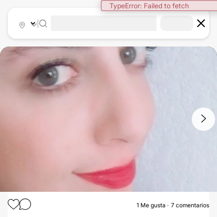
TypeError: Failed to fetch
|
1
/
4
1
Me gusta
7 comentarios
ÁCIDO HIALURÓNICO