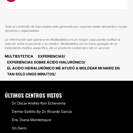
Todo el contenido de esta página está generado por usuarios reales del portal y no por
doctores o especialistas.
La información que aparece en Multiestetica.mx en ningún caso puede sustituir la
relación entre el paciente y su médico. Multiestetica.mx no hace apología de un
tratamiento médico específico, de un producto comercial o de un servicio.
MULTIESTETICA
EXPERIENCIAS
EXPERIENCIAS SOBRE ÁCIDO HIALURÓNICO
EL ACIDO HIDRALURÓNICO ME AYUDÓ A MOLDEAR MI NARIZ EN
TAN SOLO UNOS MINUTOS
ÚLTIMOS CENTROS VISTOS
Dr. Oscar Andrés Ron Echeverría
Derma-Saltillo By Dr. Ricardo García
Dra. Diana Montemayor
On Derm