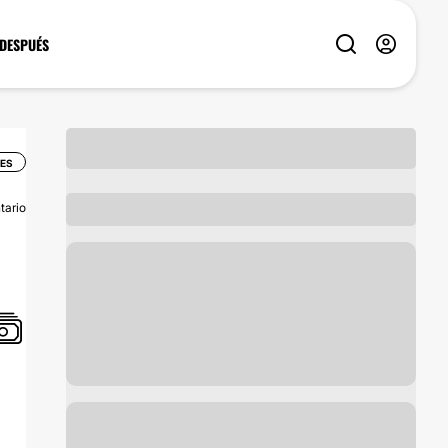
 DESPUÉS
LES
tario