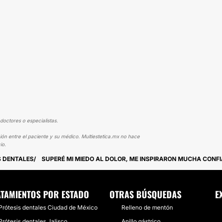
doctores o especialistas.
ión entre el paciente y su médico. Multiestetica.mx no hace
io.
S DENTALES
SUPERÉ MI MIEDO AL DOLOR, ME INSPIRARON MUCHA CONF
TAMIENTOS POR ESTADO
OTRAS BÚSQUEDAS
E
Prótesis dentales Ciudad de México
Relleno de mentón
Prótesis dentales Jalisco
Anillo gástrico