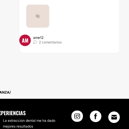
ame12
AM
2 comentarios
IANZA
XPERIENCIAS
La extraccion dental me ha dado
mejores resultados