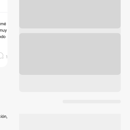
nimé
 muy
ndo
1
ción,