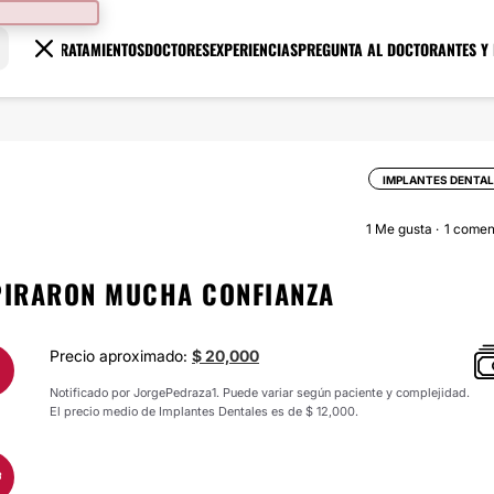
TRATAMIENTOS
DOCTORES
EXPERIENCIAS
PREGUNTA AL DOCTOR
ANTES Y
IMPLANTES DENTA
1
Me gusta
1 comen
SPIRARON MUCHA CONFIANZA
Precio aproximado:
$ 20,000
Notificado por JorgePedraza1. Puede variar según paciente y complejidad.
El precio medio de Implantes Dentales es de $ 12,000.