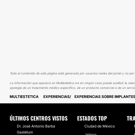
Todo el contenido de esta página está generado por usuarios reales del portal y no por 
La información que aparece en Multiestetica.mx en ningún caso puede sustituir la relac
apología de un tratamiento médico específico, de un producto comercial o de un servic
MULTIESTETICA
EXPERIENCIAS
EXPERIENCIAS SOBRE IMPLANTE
ÚLTIMOS CENTROS VISTOS
ESTADOS TOP
TRA
Dr. José Antonio Barba
Ciudad de México
Gastélum
Jalisco