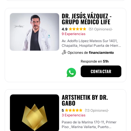
DR. JESÚS VÁZQUEZ -
GRUPO MÉDICO LIFE
4.9
(51 Opiniones)
·
9 Experiencias
Av. Adolfo López Mateos Sur 1401,
Chapalita, Hospital Puerta de Hierro
, Tlajomulco de Zúñiga
Opciones de
financiamiento
Responde en
51h
CONTACTAR
ARTSTHETIK BY DR.
GABO
5
(13 Opiniones)
·
3 Experiencias
Paseo de la Marina 170-11, Primer
Piso , Marina Vallarta, Puerto