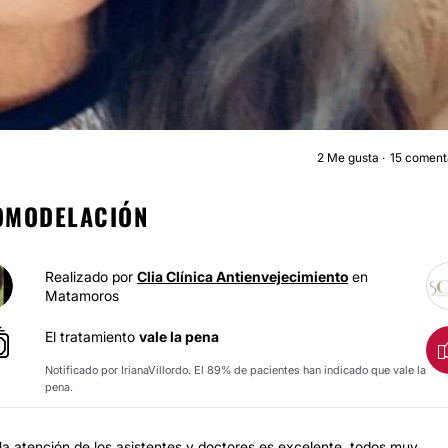
2
Me gusta
15 coment
RINOMODELACIÓ
NOMODELACIÓN
Realizado por
Clia Clínica Antienvejecimiento
en
Matamoros
El tratamiento
vale la pena
Notificado por IrianaVillordo. El 89% de pacientes han indicado que vale la
pena.
 la atención de los asistentes y doctores es excelente, todos muy