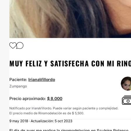
1
/
7
MUY FELIZ Y SATISFECHA CON MI RI
Paciente:
IrianaVillordo
Zumpango
Precio aproximado:
$ 8,000
Notificado por IrianaVillordo. Puede variar según paciente y complejidad.
El precio medio de Rinomodelación es de $ 5,500.
9 may 2018 · Actualización: 5 oct 2023
El día de ayer me realice la rinomodelacion en Sculpire Polanco,