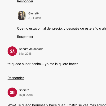
Responder
Gloria94
6 jul 2018
Oye no estuvo mal del precio, y después de este año u año
Responder
SandraMaldonado
SA
6 jul 2018
te quedo super bonita... yo me la quiero hacer
Responder
Soniar7
SO
16 jul 2018
Wow! Te quedó hermosa y hace que tu rostro se vea más armóni