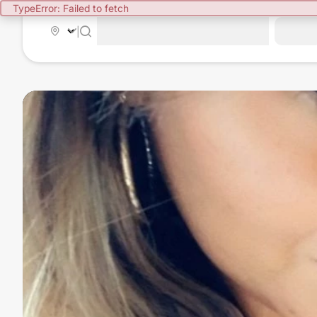
TypeError: Failed to fetch
|