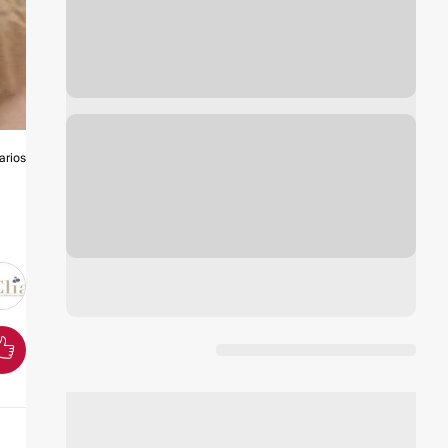
arios
N