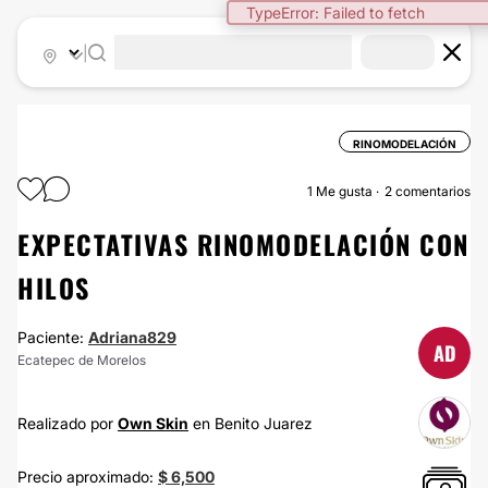
TypeError: Failed to fetch
|
RINOMODELACIÓN
1
Me gusta
2 comentarios
EXPECTATIVAS RINOMODELACIÓN CON
HILOS
Paciente:
Adriana829
AD
Ecatepec de Morelos
Realizado por
Own Skin
en Benito Juarez
Precio aproximado:
$ 6,500