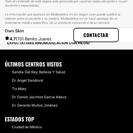
Todo el contenido de esta página está generado por usuarios reales del portal y no por
doctores o especialistas.
La información que aparece en Multiestetica.mx en ningún caso puede sustituir la
relación entre el paciente y su médico. Multiestetica.mx no hace apología de un
tratamiento médico específico, de un producto comercial o de un servicio.
Own Skin
MULTIESTETICA
EXPERIENCIAS
CONTACTAR
EXPERIENCIAS SOBRE RINOMODELACIÓN
4.7
(70)
·
Benito Juarez
EXPECTATIVAS RINOMODELACIÓN CON HILOS
ÚLTIMOS CENTROS VISTOS
Sandra Del Rey, Belleza Y Salud
Dr. Angel Sandoval
Tis Abay
Dr. Daniel Jacintos García Adava
Dr. Gerardo Muñoz Jiménez
ESTADOS TOP
Ciudad de México