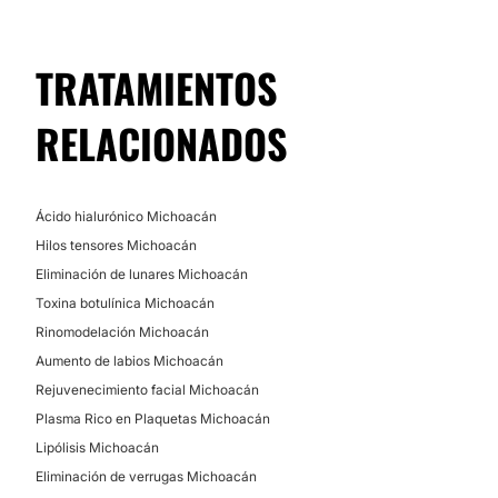
Posibilidad de videoconsulta:
Tratamientos faciales
No
Peeling
TRATAMIENTOS
Radiofrecuencia
Financiación o facilidades de pago:
RELACIONADOS
No
Ácido hialurónico Michoacán
Hilos tensores Michoacán
Eliminación de lunares Michoacán
Toxina botulínica Michoacán
Rinomodelación Michoacán
Aumento de labios Michoacán
Rejuvenecimiento facial Michoacán
Plasma Rico en Plaquetas Michoacán
Lipólisis Michoacán
Eliminación de verrugas Michoacán