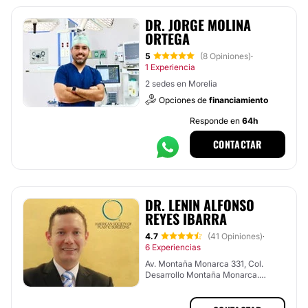
DR. JORGE MOLINA
ORTEGA
5
(8 Opiniones)
·
1 Experiencia
2 sedes en Morelia
Opciones de
financiamiento
Responde en
64h
CONTACTAR
DR. LENIN ALFONSO
REYES IBARRA
4.7
(41 Opiniones)
·
6 Experiencias
Av. Montaña Monarca 331, Col.
Desarrollo Montaña Monarca.
Hospital Ángeles Morelia, Morelia,
Michoacán