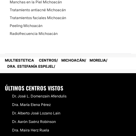
Manchas en la Piel Michoacán
Tratamiento antiacné Michoacán
Tratamientos faciales Michoacán
Peeling Michoacán
Radiofrecuencia Michoacán
MULTIESTETICA
CENTROS
MICHOACÁN
MORELIA
DRA. ESTEFANÍA ESPEJEL
ÚLTIMOS CENTROS VISTOS
Dr. José L. Domenzain Afendulis
Dra. María Elena Pérez
Dr. Alberto José Lozano Lain
Dr. Aarón Saénz Robinson
Dra. Maira Herz Ruela