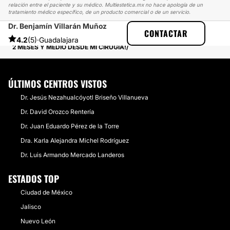
relación entre el paciente y su médico. Multiestetica.mx no hace apología de un
tratamiento médico específico, de un producto comercial o de un servicio.
Dr. Benjamín Villarán Muñoz
MULTIESTETICA
EXPERIENCIAS
CONTACTAR
EXPERIENCIAS SOBRE ABDOMINOPLASTIA
4.2
(5)
·
Guadalajara
2 MESES Y MEDIO DESDE MI CIRUGÍA!
ÚLTIMOS CENTROS VISTOS
Dr. Jesús Nezahualcóyotl Briseño Villanueva
Dr. David Orozco Rentería
Dr. Juan Eduardo Pérez de la Torre
Dra. Karla Alejandra Michel Rodríguez
Dr. Luis Armando Mercado Landeros
ESTADOS TOP
Ciudad de México
Jalisco
Nuevo León