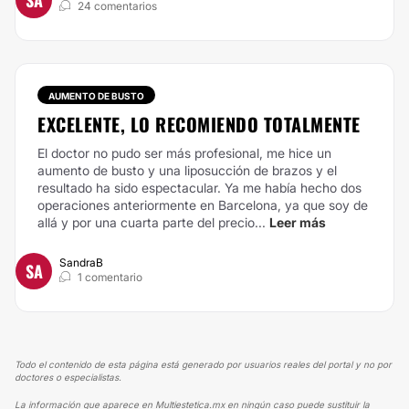
24 comentarios
AUMENTO DE BUSTO
EXCELENTE, LO RECOMIENDO TOTALMENTE
El doctor no pudo ser más profesional, me hice un
aumento de busto y una liposucción de brazos y el
resultado ha sido espectacular. Ya me había hecho dos
operaciones anteriormente en Barcelona, ya que soy de
allá y por una cuarta parte del precio...
Leer más
SandraB
SA
1 comentario
Todo el contenido de esta página está generado por usuarios reales del portal y no por
doctores o especialistas.
La información que aparece en Multiestetica.mx en ningún caso puede sustituir la