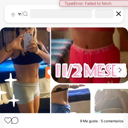
TypeError: Failed to fetch
|
1
/
7
9
Me gusta
5 comentarios
ABDOMINOPLASTIA