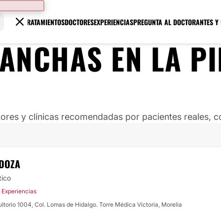
TRATAMIENTOS
DOCTORES
EXPERIENCIAS
PREGUNTA AL DOCTOR
ANTES Y
ANCHAS EN LA PI
ores y clínicas recomendadas por pacientes reales, co
NDOZA
tico
 Experiencias
ltorio 1004, Col. Lomas de Hidalgo. Torre Médica Victoria, Morelia