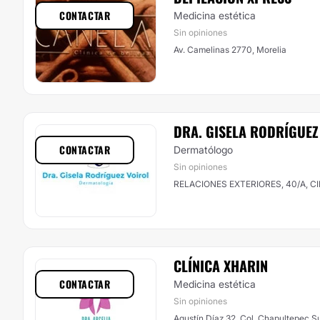
CONTACTAR
Medicina estética
Sin opiniones
Av. Camelinas 2770, Morelia
DRA. GISELA RODRÍGUEZ
CONTACTAR
Dermatólogo
Sin opiniones
RELACIONES EXTERIORES, 40/A, CI
CLÍNICA XHARIN
CONTACTAR
Medicina estética
Sin opiniones
Agustín Díaz 32, Col. Chapultepec Su