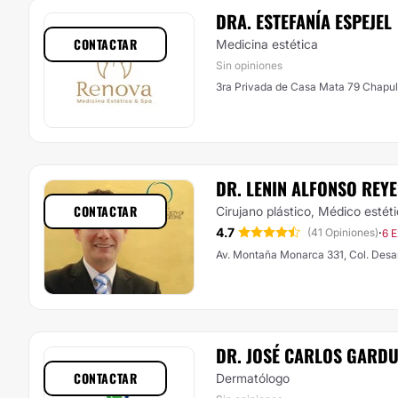
DRA. ESTEFANÍA ESPEJEL
CONTACTAR
Medicina estética
Sin opiniones
3ra Privada de Casa Mata 79 Chapul
DR. LENIN ALFONSO REY
CONTACTAR
Cirujano plástico, Médico estét
4.7
·
(41 Opiniones)
6 E
Av. Montaña Monarca 331, Col. Desar
DR. JOSÉ CARLOS GARD
CONTACTAR
Dermatólogo