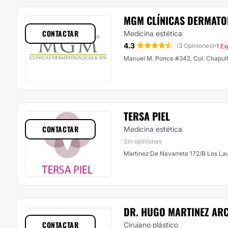
MGM CLÍNICAS DERMATO
CONTACTAR
Medicina estética
4.3
·
(3 Opiniones)
1 Ex
Manuel M. Ponce #34
TERSA PIEL
CONTACTAR
Medicina estética
Sin opiniones
Martinez De Navarrete 172/B Los La
DR. HUGO MARTINEZ AR
CONTACTAR
Cirujano plástico