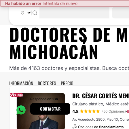
Ha habido un error
Inténtalo de nuevo
|
DOCTORES DE
M
MICHOACÁN
Más de 4163 doctores y especialistas. Busca doct
INFORMACIÓN
DOCTORES
PRECIO
DR. CÉSAR CORTÉS ME
Responde en
13h
Cirujano plástico, Médico esté
CONTACTAR
4.8
·
(50 Opiniones)
5
Av. Acueducto 2800, Piso 10, Consu
Opciones de
financiamiento