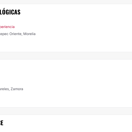
LÓGICAS
periencia
2, Col. Chapultepec Oriente, Morelia
ureles, Zamora
CE