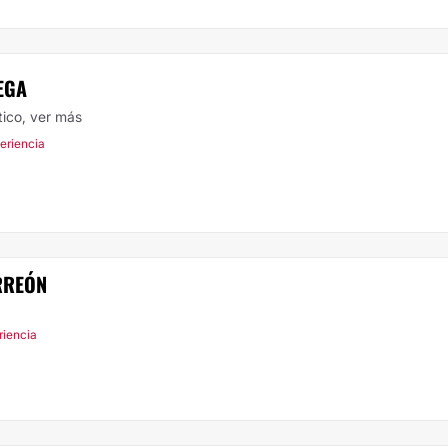
EGA
tico,
ver más
periencia
RREÓN
riencia