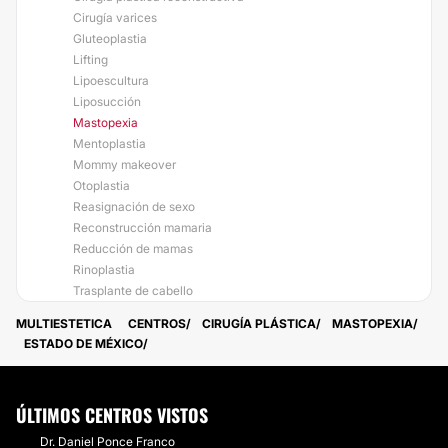
Cirugía varices
Gluteoplastia
Lifting
Lipoescultura
Liposucción
Mastopexia
Mentoplastia
Mommy makeover
Otoplastia
Reasignación de sexo
Reconstrucción mamaria
Reducción de mamas
Rinoplastia
Trasplante de cabello
MULTIESTETICA
CENTROS
CIRUGÍA PLÁSTICA
MASTOPEXIA
ESTADO DE MÉXICO
ÚLTIMOS CENTROS VISTOS
Dr. Daniel Ponce Franco