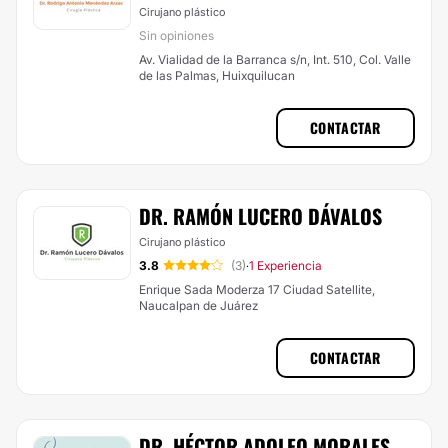
Cirujano plástico
Sin opiniones
Av. Vialidad de la Barranca s/n, Int. 510, Col. Valle
de las Palmas, Huixquilucan
CONTACTAR
DR. RAMÓN LUCERO DÁVALOS
Cirujano plástico
3.8
(3)
1 Experiencia
·
Enrique Sada Moderza 17 Ciudad Satellite,
Naucalpan de Juárez
CONTACTAR
DR. HÉCTOR ADOLFO MORALES