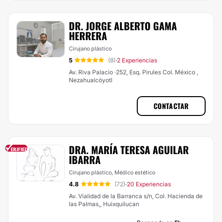
DR. JORGE ALBERTO GAMA
HERRERA
Cirujano plástico
5
(8)
2 Experiencias
·
Av. Riva Palacio ·252, Esq. Pirules Col. México ,
Nezahualcóyotl
CONTACTAR
DRA. MARÍA TERESA AGUILAR
IBARRA
Cirujano plástico, Médico estético
4.8
(72)
20 Experiencias
·
Av. Vialidad de la Barranca s/n, Col. Hacienda de
las Palmas,, Huixquilucan