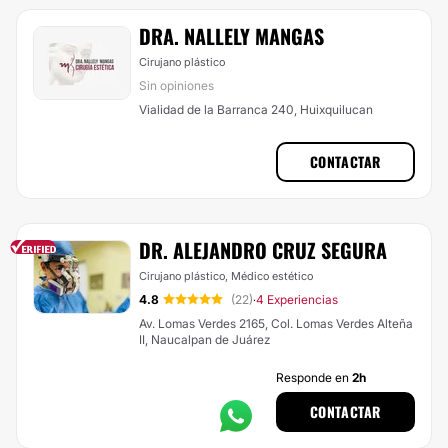
DRA. NALLELY MANGAS
Cirujano plástico
Sin opiniones
Vialidad de la Barranca 240, Huixquilucan
CONTACTAR
DR. ALEJANDRO CRUZ SEGURA
Cirujano plástico, Médico estético
4.8
(22)
4 Experiencias
·
Av. Lomas Verdes 2165, Col. Lomas Verdes Alteña
II, Naucalpan de Juárez
Responde en
2h
CONTACTAR