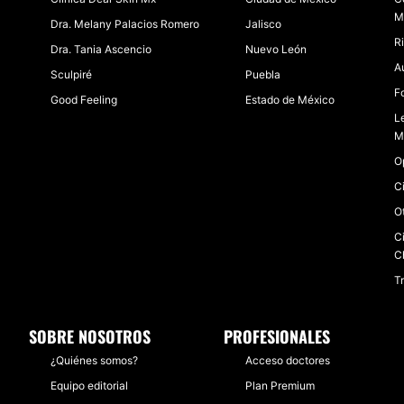
M
No
Dra. Melany Palacios Romero
Jalisco
R
Dra. Tania Ascencio
Nuevo León
A
Sculpiré
Puebla
F
Good Feeling
Estado de México
L
M
O
C
O
C
C
T
SOBRE NOSOTROS
PROFESIONALES
¿Quiénes somos?
Acceso doctores
Equipo editorial
Plan Premium