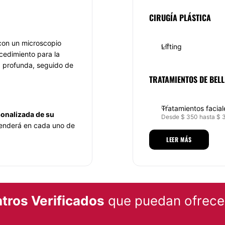
CIRUGÍA PLÁSTICA
 con un microscopio
Lifting
ocedimiento para la
a profunda, seguido de
TRATAMIENTOS DE BELL
Tratamientos facial
sonalizada de su
Desde $ 350 hasta $ 
atenderá en cada uno de
ndará toda la
Tratamientos anticel
LEER MÁS
Desde $ 350 hasta $ 
le ofrezca la solución
rá de las bondades del
llo.
cedimientos y con
tros Verificados
que puedan ofrecer
uctos de reconocido
isión es ofrecer
tativas del cliente.