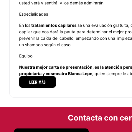
usted verá y sentirá, y los demás admirarán.
Especialidades
En los
tratamientos capilares
se una evaluación gratuita,
capilar que nos dará la pauta para determinar el mejor pr
prevenir la caída del cabello, empezando con una limpiez
un shampoo según el caso.
Equipo
Nuestra mejor carta de presentación, es la atención per
propietaria y cosmeatra Blanca Lepe
, quien siempre le 
sus tratamientos. Estamos seguros de que Blanquita le bri
LEER MÁS
información profesional en cuanto al mejor tratamiento que 
a su problema, y que en corto tiempo, usted se convence
tratamiento, que realzará la belleza de su piel y de su cabe
Nuestros servicios están a la vanguardia en cuanto a pro
Contacta con cen
personal altamente capacitado y siempre utilizando prod
prestigio en el mundo de la cosmética y belleza. Nuestra m
servicios de calidad y buscamos siempre superar las expec