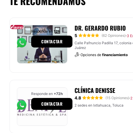
TE RECOMENDAMOS
DR. GERARDO RUBIO
Responde en
12h
5
·
(62 Opiniones)
3 E
CONTACTAR
Calle Pafnuncio Padilla 17, colonia
Juárez
Opciones de
financiamiento
CLÍNICA DENISSE
Responde en
+72h
4.8
·
(15 Opiniones)
2
CONTACTAR
2 sedes en Ixtlahuaca, Toluca