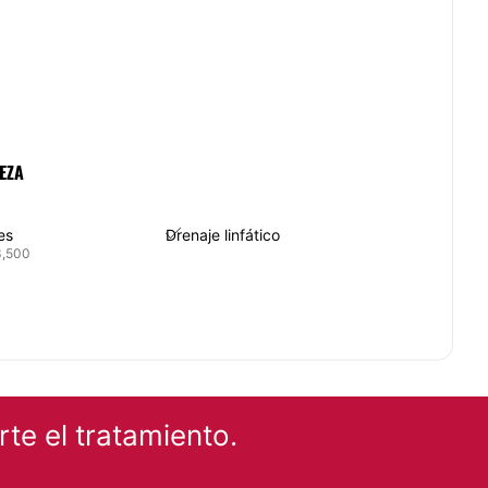
EZA
es
Drenaje linfático
3,500
ulíticos
Radiofrecuencia
3,500
te el tratamiento.