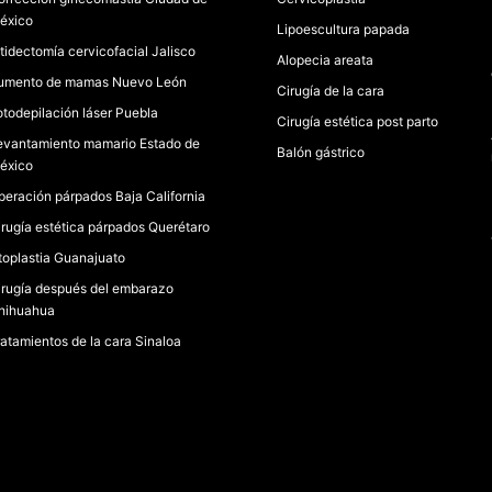
éxico
Lipoescultura papada
itidectomía cervicofacial Jalisco
Alopecia areata
umento de mamas Nuevo León
Cirugía de la cara
otodepilación láser Puebla
Cirugía estética post parto
evantamiento mamario Estado de
Balón gástrico
éxico
peración párpados Baja California
irugía estética párpados Querétaro
toplastia Guanajuato
irugía después del embarazo
hihuahua
ratamientos de la cara Sinaloa