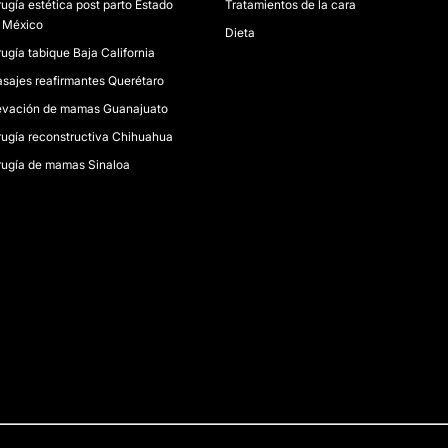
rugía estética post parto Estado
Tratamientos de la cara
 México
Dieta
rugía tabique Baja California
sajes reafirmantes Querétaro
evación de mamas Guanajuato
rugía reconstructiva Chihuahua
rugía de mamas Sinaloa