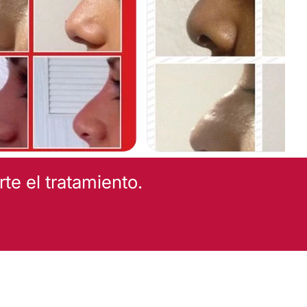
Bypass Gástrico
N
e el tratamiento.