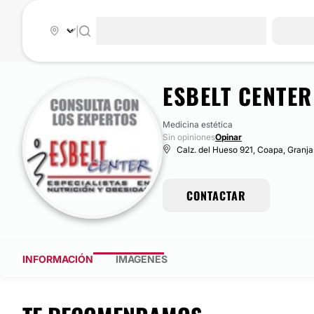
|
ESBELT CENTE
Medicina estética
Sin opiniones
Opinar
Calz. del Hueso 921, Coapa, Granj
CONTACTAR
INFORMACIÓN
IMÁGENES