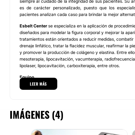
siempre al cuidado de la integridad de sus pacientes. Su a
es de carácter personalizado, puesto que los especialis
pacientes analizan cada caso para brindar la mejor alternat
Esbelt Center
se especializa en la aplicación de procedim
diseñados para modelar la figura corporal y mejorar la apari
tratamientos están orientados a reducir medidas, combatir la
drenaje linfático, tratar la flacidez muscular, reafirmar la pi
y promover la producción de colágeno y elastina. Entre ello
mesoterapia, lipocavitación, vacumterapia, radiofrecuencia,
lipolaser, lipocavitación, carboxiterapia, entre otros.
Equipo
LEER MÁS
Esbelt Center
cuenta con un
equipo de profesionales alt
con una sólida trayectoria
en la práctica de la medicina est
profesionalidad y experiencia son algunas de las caracterís
servicios que reciben los pacientes que asisten a consulta 
IMÁGENES (4)
encuentran en manos de especialistas que ejercen su ofici
vocación de servicio. Además, cuentan con
instalaciones
realizan los procedimientos con resultados satisfactorios.