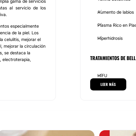
mplia gama de servicios
tas al servicio de los
Aumento de labios
iva.
Plasma Rico en Pla
ientos especialmente
encia de la piel. Los
Hiperhidrosis
 celulitis, mejorar el
el, mejorar la circulación
s, se destaca la
TRATAMIENTOS DE BELL
 electroterapia,
HIFU
LEER MÁS
Peeling
amente calificados,
ética. Ética,
Dieta
ticas que definen los
en el centro, quienes se
Tratamientos anticel
o con responsabilidad y
 de calidad
donde
Cavitación