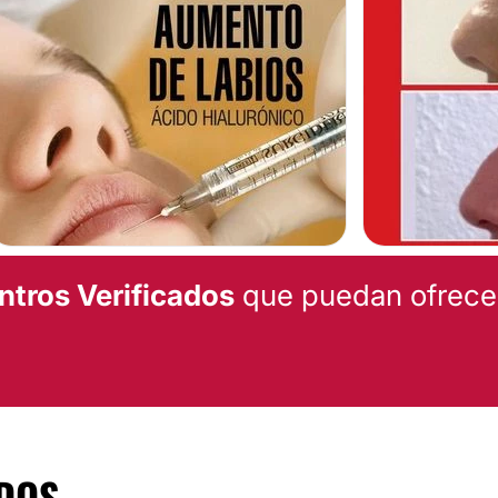
CIRUGÍA BARIÁTRICA
ente ubicación en
Balón gástrico
Manga Gástrica
RINOMODELACIÓ
ntros Verificados
que puedan ofrecert
DOS