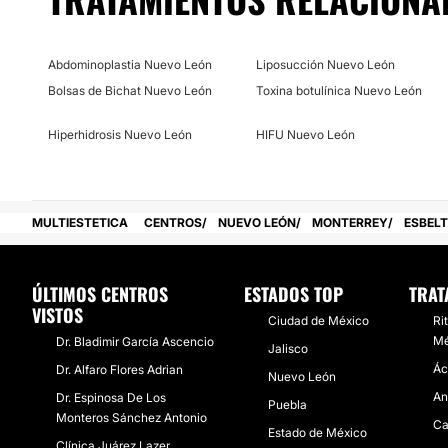
Abdominoplastia Nuevo León
Liposucción Nuevo León
Bolsas de Bichat Nuevo León
Toxina botulínica Nuevo León
Hiperhidrosis Nuevo León
HIFU Nuevo León
MULTIESTETICA
CENTROS
NUEVO LEÓN
MONTERREY
ESBEL
ÚLTIMOS CENTROS
ESTADOS TOP
TRAT
VISTOS
Ciudad de México
Ri
Mé
Dr. Bladimir García Ascencio
Jalisco
Ác
Dr. Alfaro Flores Adrian
Nuevo León
An
Dr. Espinosa De Los
Puebla
Monteros Sánchez Antonio
Ca
Estado de México
Clínica Juárez Lazer