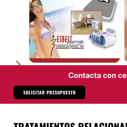
Localización
Las instalaciones de
Esbelt Center
se encuentran en excel
Monterrey, Nuevo León (Méx)
Posibilidad de videoconsulta:
No
Financiación o facilidades de pago:
No
Contacta con ce
SOLICITAR PRESUPUESTO
TRATAMIENTOS RELACIONA