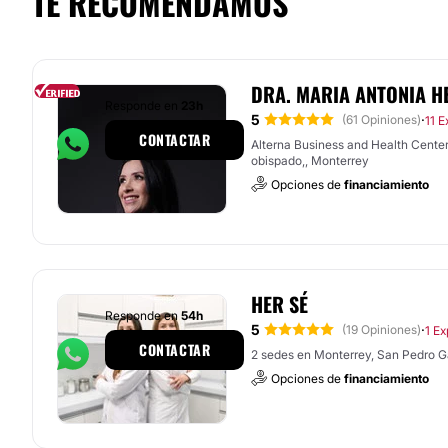
TE RECOMENDAMOS
DRA. MARIA ANTONIA H
Responde en
23h
5
·
(61 Opiniones)
11 E
CONTACTAR
Alterna Business and Health Center
obispado,, Monterrey
Opciones de
financiamiento
HER SÉ
Responde en
54h
5
·
(19 Opiniones)
1 Ex
CONTACTAR
2 sedes en Monterrey, San Pedro G
Opciones de
financiamiento