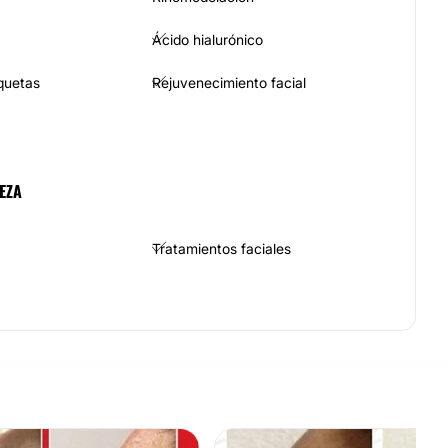
Ácido hialurónico
quetas
Rejuvenecimiento facial
EZA
Tratamientos faciales
Depilación láser
Mesoterapia
ulíticos
Radiofrecuencia