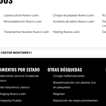
Lipoescultura Nuevo León
Cirugía de papada Nuevo León
Ác
Rinomodelación Nuevo León
Aumento de labios Nuevo León
Pl
Le
Tratamientos faciales Nuevo León
Peeling Nuevo León
De
T CENTER MONTERREY
AMIENTOS POR ESTADO
OTRAS BÚSQUEDAS
tidectomía cervical Ciudad de
Cirugía malformaciones
xico
Bioestimulación con plasma rico
ido hialurónico Jalisco
en plaquetas
tiaging Nuevo León
Régimen
ntopexia Puebla
Reposición de orejas prominentes