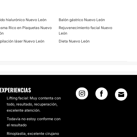
ido hialurónico Nuevo León
Balón gástrico Nuevo León
asma Rico en Plaquetas Nuevo
Rejuvenecimiento facial Nuevo
ón
León
pilación láser Nuevo León
Dieta Nuevo León
EXPERIENCIAS
Lifting facial: Muy contenta con
todo, resultado, recuperación,
excelente atención.
Todavía no estoy conforme con
el resultado
Rinoplastia, excelente cirujano