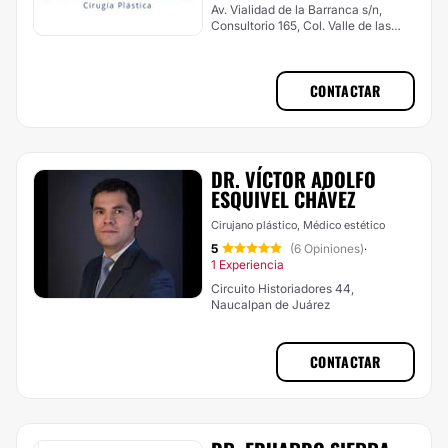
Av. Vialidad de la Barranca s/n,
Consultorio 165, Col. Valle de las
Palmas, Huixquilucan
CONTACTAR
DR. VÍCTOR ADOLFO
ESQUIVEL CHÁVEZ
Cirujano plástico, Médico estético
5
(6 Opiniones)
·
1 Experiencia
Circuito Historiadores 44,
Naucalpan de Juárez
CONTACTAR