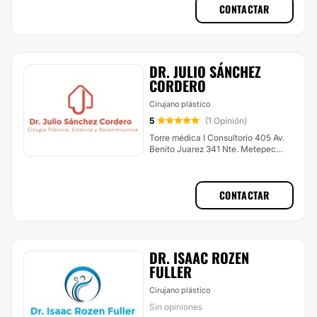
CONTACTAR
DR. JULIO SÁNCHEZ
CORDERO
Cirujano plástico
5
(1 Opinión)
Torre médica I Consultorio 405 Av.
Benito Juarez 341 Nte. Metepec
Centro Medico Toluca, Metepec
CONTACTAR
DR. ISAAC ROZEN
FULLER
Cirujano plástico
Sin opiniones