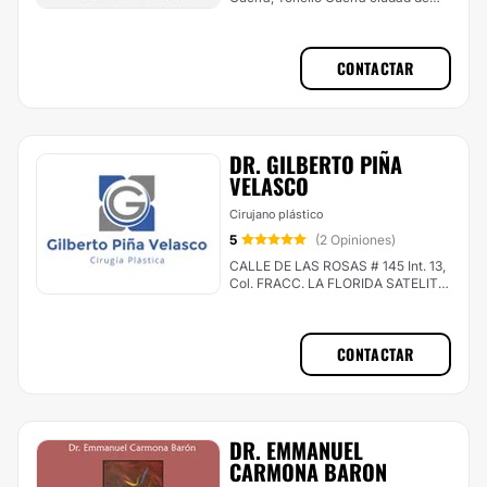
méxico , Donato Guerra
CONTACTAR
DR. GILBERTO PIÑA
VELASCO
Cirujano plástico
5
(2 Opiniones)
CALLE DE LAS ROSAS # 145 Int. 13,
Col. FRACC. LA FLORIDA SATELITE,
Naucalpan de Juárez
CONTACTAR
DR. EMMANUEL
CARMONA BARON