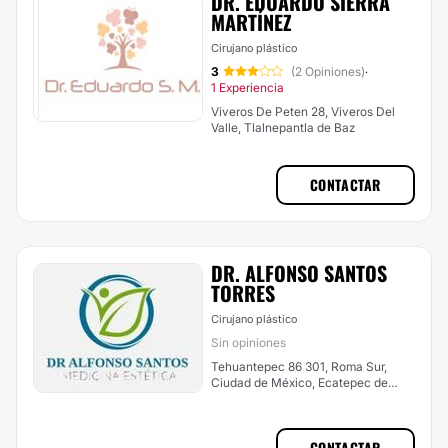
DR. EDUARDO SIERRA
MARTÍNEZ
Cirujano plástico
3
(2 Opiniones)
·
1 Experiencia
Viveros De Peten 28, Viveros Del
Valle, Tlalnepantla de Baz
CONTACTAR
DR. ALFONSO SANTOS
TORRES
Cirujano plástico
Sin opiniones
Tehuantepec 86 301, Roma Sur,
Ciudad de México, Ecatepec de
Morelos
CONTACTAR