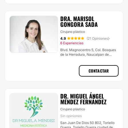
DRA. MARISOL
GONGORA SADA
Cirujano plástico
4.9
(21 Opiniones)
·
6 Experiencias
Blvd. Magnocentro 5, Col. Bosques
de la Herradura, Naucalpan de
Juárez
CONTACTAR
DR. MIGUEL ÁNGEL
MÉNDEZ FERNÁNDEZ
Cirujano plástico
Sin opiniones
San Juan De Dios 50 802, Toriello
Guerra, Toriello Guerra ciudad de