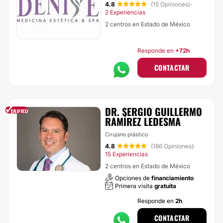
4.8
(15 Opiniones)
·
2 Experiencias
2 centros en Estado de México
Responde en
+72h
CONTACTAR
DR. SERGIO GUILLERMO
RAMÍREZ LEDESMA
Cirujano plástico
4.8
(186 Opiniones)
·
15 Experiencias
2 centros en Estado de México
Opciones de
financiamiento
Primera visita
gratuita
Responde en
2h
CONTACTAR