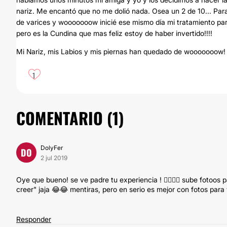
nariz. Me encantó que no me dolió nada. Osea un 2 de 10... Para
de varices y wooooooow inicié ese mismo día mi tratamiento par
pero es la Cundina que mas feliz estoy de haber invertido!!!!
Mi Nariz, mis Labios y mis piernas han quedado de wooooooow!
1
COMENTARIO (
1
)
DolyFer
DO
2 jul 2019
Oye que bueno! se ve padre tu experiencia ! 🙋‍♀️🙋‍♀️ sube fotoo
creer" jaja 😂😂 mentiras, pero en serio es mejor con fotos para 
Responder