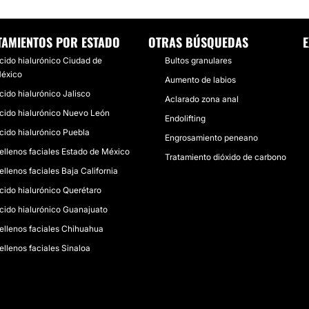
TAMIENTOS POR ESTADO
OTRAS BÚSQUEDAS
E
cido hialurónico Ciudad de
Bultos granulares
éxico
Aumento de labios
cido hialurónico Jalisco
Aclarado zona anal
cido hialurónico Nuevo León
Endolifting
cido hialurónico Puebla
Engrosamiento peneano
ellenos faciales Estado de México
Tratamiento dióxido de carbono
ellenos faciales Baja California
cido hialurónico Querétaro
cido hialurónico Guanajuato
ellenos faciales Chihuahua
ellenos faciales Sinaloa