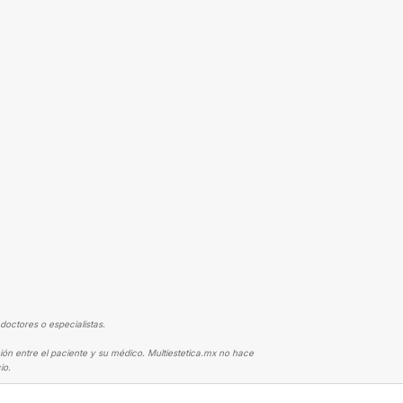
doctores o especialistas.
ión entre el paciente y su médico. Multiestetica.mx no hace
io.
ALURÓNICO
LOS LABIOS Y NARIZ COMO SIEMPRE LOS SOÑÉ ❤