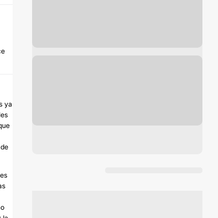
ce
s ya
les
 que
 de
 es
as
mo
 la