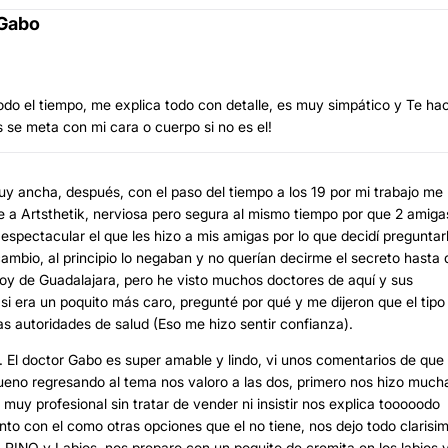
 Gabo
o el tiempo, me explica todo con detalle, es muy simpático y Te ha
s se meta con mi cara o cuerpo si no es el!
muy ancha, después, con el paso del tiempo a los 19 por mi trabajo me
ue a Artsthetik, nerviosa pero segura al mismo tiempo por que 2 amiga
spectacular el que les hizo a mis amigas por lo que decidí preguntar
ambio, al principio lo negaban y no querían decirme el secreto hasta
(soy de Guadalajara, pero he visto muchos doctores de aquí y sus
si era un poquito más caro, pregunté por qué y me dijeron que el tipo
s autoridades de salud (Eso me hizo sentir confianza).
 El doctor Gabo es super amable y lindo, vi unos comentarios de que
eno regresando al tema nos valoro a las dos, primero nos hizo much
muy profesional sin tratar de vender ni insistir nos explica tooooodo
nto con el como otras opciones que el no tiene, nos dejo todo clarisi
RINO y Labios, nos preparo con un poquito de cremita en los labios y