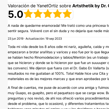
Valoración de YanetOrtiz sobre
Artsthetik by Dr.
5.0
A nada de quedarme enamorada! Me trató como una princesa tod
sentir segura. Volveré con el sin duda y no dejaría que nadie má
23 jun 2019 · Actualización: 19 sep 2023
Toda mi vida desde los 8 años odie mi nariz, aguileña, caída y 
empezaron a brotar arañitas y varices y eso fue por lo que lleg
se habían hecho Rinomodelacion y labios/Mentón (es un trabajo e
que se hicieron y donde se lo hicieron por que fue un suuuuper c
las convencí. Me dijeron que fuera con el Dr. Gabo En Vallarta 
resultados no me gustaban al 100%. Total Hable hice una Cita y 
materiales es de las mejores marcas y que eran aprobadas por la
A final de cuentas, me puse de acuerdo con una amiga y fuimos.
muy Guapo, es guapito, pero el paquetazo que se carga wow. Bu
preguntas y nos revisó, de ahí nos ofreció varios procedimientos 
desde el problema, que lo ocasionó, y diferentes tratamientos ta
hablamos unos minutos mi amiga y yo y los decidimos a hacer la 