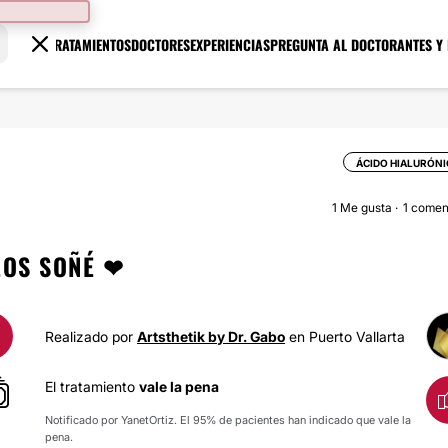
TRATAMIENTOS
DOCTORES
EXPERIENCIAS
PREGUNTA AL DOCTOR
ANTES Y
ÁCIDO HIALURÓN
1
Me gusta
1 comen
LOS SOÑÉ ❤
Realizado por
Artsthetik by Dr. Gabo
en Puerto Vallarta
El tratamiento
vale la pena
Notificado por YanetOrtiz. El 95% de pacientes han indicado que vale la
pena.