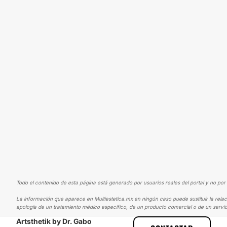
Todo el contenido de esta página está generado por usuarios reales del portal y no por 
La información que aparece en Multiestetica.mx en ningún caso puede sustituir la relac
apología de un tratamiento médico específico, de un producto comercial o de un servic
Artsthetik by Dr. Gabo
MULTIESTETICA
EXPERIENCIAS
EXPERIENCIAS SOBRE ÁCIDO HI