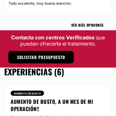
Microdermoabrasión
Todo excelente, muy buena atencion.
Radiofrecuencia
Tratamientos anticelulíticos
Cavitación
VER MÁS OPINIONES
Contacta con centros Verificados
que
puedan ofrecerte el tratamiento.
SOLICITAR PRESUPUESTO
EXPERIENCIAS (6)
AUMENTO DE BUSTO
AUMENTO DE BUSTO, A UN MES DE MI
OPERACIÓN!!