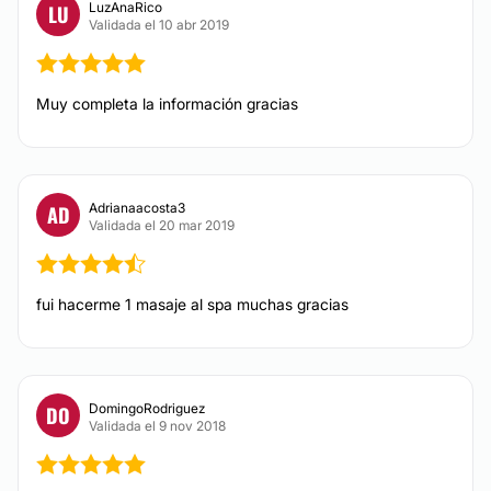
LuzAnaRico
LU
DERMATOLOGÍA
Validada el 10 abr 2019
Eliminación de lunares
Muy completa la información gracias
Carcinoma Basocelular
CIRUGÍA ÍNTIMA
Adrianaacosta3
AD
Validada el 20 mar 2019
Labioplastia
fui hacerme 1 masaje al spa muchas gracias
TRATAMIENTOS DE BELLEZA
HIFU
DomingoRodriguez
DO
Tratamientos faciales
Validada el 9 nov 2018
Depilación láser
Drenaje linfático