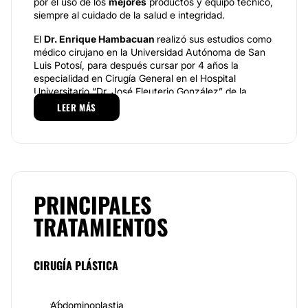
por el uso de los
mejores
productos y equipo técnico,
siempre al cuidado de la salud e integridad.
El
Dr. Enrique Hambacuan
realizó sus estudios como
médico cirujano en la Universidad Autónoma de San
Luis Potosí, para después cursar por 4 años la
especialidad en Cirugía General en el Hospital
Universitario “Dr. José Eleuterio González” de la
Universidad Autónoma de Nuevo León. Más adelante,
LEER MÁS
fue seleccionado para estudiar la subespecialidad en
Cirugía Plástica, Estética y Reconstructiva durante 3
años más dentro de la misma institución.
Además, ha complementado su entrenamiento
profesional en diversas instituciones tanto nacionales
como internacionales como: Shriners Hospital for
PRINCIPALES
Children en Galveston Texas, USA, el Hospital
TRATAMIENTOS
General “Manuel Gea González” en la Ciudad de
México, D.F., el Instituto Jalisciense de Cirugía
Reconstructiva en Guadalajara, Jalisco; entre otras.
CIRUGÍA PLÁSTICA
El
Dr. Enrique Hambacuan
se encuentra certificado
por el Consejo Mexicano de Cirugía Plástica, Estética
y Reconstructiva y es miembro activo de la
Abdominoplastia