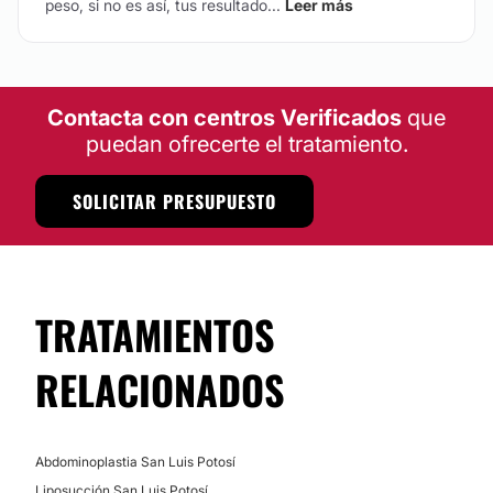
peso, si no es así, tus resultado...
Leer más
Contacta con centros Verificados
que
puedan ofrecerte el tratamiento.
SOLICITAR PRESUPUESTO
TRATAMIENTOS
RELACIONADOS
Abdominoplastia San Luis Potosí
Liposucción San Luis Potosí