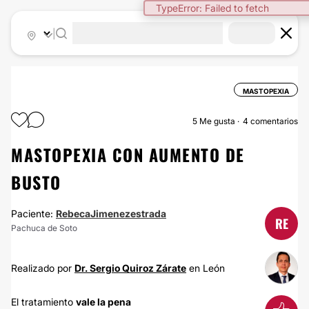
TypeError: Failed to fetch
|
MASTOPEXIA
5
Me gusta
4 comentarios
MASTOPEXIA CON AUMENTO DE
BUSTO
Paciente:
RebecaJimenezestrada
RE
Pachuca de Soto
Realizado por
Dr. Sergio Quiroz Zárate
en León
El tratamiento
vale la pena