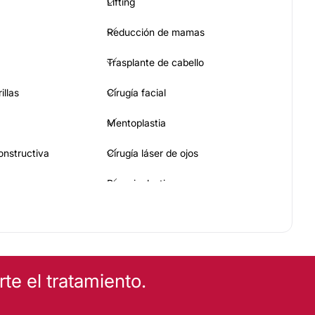
Lifting
Reducción de mamas
Trasplante de cabello
illas
Cirugía facial
Mentoplastia
constructiva
Cirugía láser de ojos
Braquioplastia
maria
e el tratamiento.
trices
Blefaroplastia sin cirugía