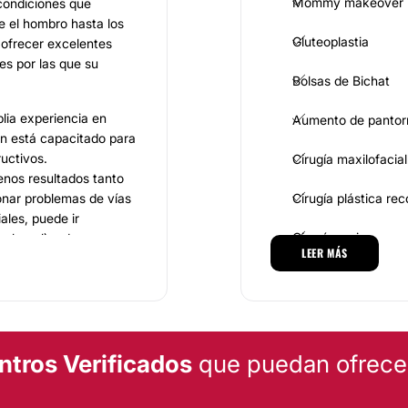
Mommy makeover
condiciones que
e el hombro hasta los
Gluteoplastia
 ofrecer excelentes
es por las que su
Bolsas de Bichat
lia experiencia en
Aumento de pantorr
ién está capacitado para
ructivos.
Cirugía maxilofacial
enos resultados tanto
ionar problemas de vías
Cirugía plástica re
ales, puede ir
Cirugía varices
o bucal) o de un
LEER MÁS
scuten en la primera
Reconstrucción ma
bles soluciones.
MEDICINA ESTÉTICA
un grupo de
ntros Verificados
que puedan ofrecert
 formados y capacitados
entes y acompañarlos en
Eliminación de cica
cialista también cuenta