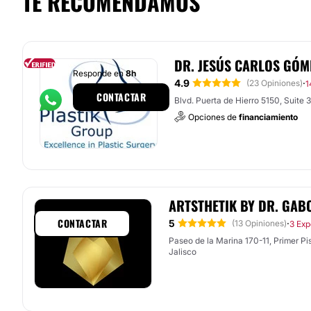
TE RECOMENDAMOS
DR. JESÚS CARLOS GÓ
Responde en
8h
4.9
·
(23 Opiniones)
1
CONTACTAR
Blvd. Puerta de Hierro 5150, Suite 
Opciones de
financiamiento
ARTSTHETIK BY DR. GAB
CONTACTAR
5
·
(13 Opiniones)
3 Exp
Paseo de la Marina 170-11, Primer Piso
Jalisco