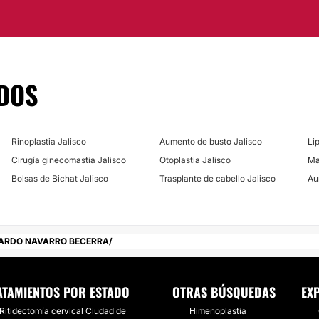
l proceso de atención,
DOS
 San José de Zapopan
 Braquial-Nervio
 con él, te
rio para que un
Rinoplastia Jalisco
Aumento de busto Jalisco
Li
 tu conveniencia.
Cirugía ginecomastia Jalisco
Otoplastia Jalisco
Ma
Bolsas de Bichat Jalisco
Trasplante de cabello Jalisco
Au
UARDO NAVARRO BECERRA
ATAMIENTOS POR ESTADO
OTRAS BÚSQUEDAS
EX
Ritidectomía cervical Ciudad de
Himenoplastia