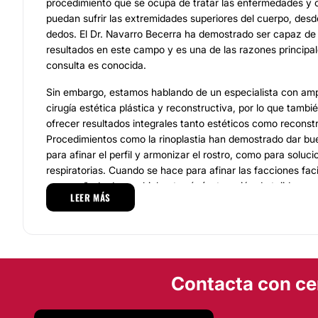
procedimiento que se ocupa de tratar las enfermedades y 
puedan sufrir las extremidades superiores del cuerpo, desd
dedos. El Dr. Navarro Becerra ha demostrado ser capaz de
resultados en este campo y es una de las razones principal
consulta es conocida.
Sin embargo, estamos hablando de un especialista con amp
cirugía estética plástica y reconstructiva, por lo que tamb
ofrecer resultados integrales tanto estéticos como reconst
Procedimientos como la rinoplastia han demostrado dar bu
para afinar el perfil y armonizar el rostro, como para soluc
respiratorias. Cuando se hace para afinar las facciones faci
acompañada de una bichectomía (extracción de tejido gras
LEER MÁS
aumento sutil de labios. Todas estas consideraciones se di
cita con el especialista para evaluar las necesidades y posi
Equipo
El
Dr. Eduardo Navarro Becerra
trabaja mano a mano con 
Contacta con ce
especialistas profesionales, formados en áreas sanitarias,
para ofrecer atención de primera calidad a todos los paci
cada etapa del proceso. En la fase de consultas, este espe