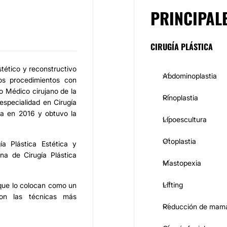
PRINCIPAL
CIRUGÍA PLÁSTICA
stético y reconstructivo
Abdominoplastia
os procedimientos con
o Médico cirujano de la
Rinoplastia
specialidad en Cirugía
ara en 2016 y obtuvo la
Lipoescultura
Otoplastia
a Plástica Estética y
na de Cirugía Plástica
Mastopexia
Lifting
 que lo colocan como un
con las técnicas más
Reducción de mam