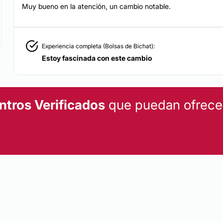
Muy bueno en la atención, un cambio notable.
al
que lo colocan como
Experiencia completa (Bolsas de Bichat):
a y profesionalismo en
Estoy fascinada con este cambio
iva en instalaciones de
ntros Verificados
que puedan ofrecert