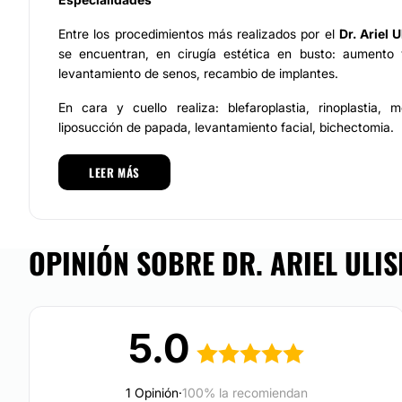
Entre los procedimientos más realizados por el
Dr. Ariel 
se encuentran, en cirugía estética en busto: aumento 
levantamiento de senos, recambio de implantes.
En cara y cuello realiza: blefaroplastia, rinoplastia, me
liposucción de papada, levantamiento facial, bichectomia.
En levantamiento corporal: lipectomia, abdominoplastia, le
LEER MÁS
mommu makeover, brazos, muslos, brazilian butt lift, liposu
También cuenta con procedimientos en cirugía íntima fem
labios vaginales, vaginoplastia, rejuvenecimietno vaginal.
OPINIÓN SOBRE DR. ARIEL ULIS
En otros tratamientos, cuenta con feminización facial, y co
Equipo
5.0
El Dr. Ariel Ulises Nieblas Barreras
cuenta con un e
quipo
y en constante actualización
ya que su compromiso con
perfeccionar sus técnicas en los procedimientos realizado
1 Opinión
·
100% la recomiendan
pacientes los mejores resultados. Su servicio se ca