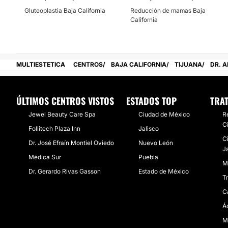
Gluteoplastia Baja California
Reducción de mamas Baja
California
MULTIESTETICA
CENTROS
BAJA CALIFORNIA
TIJUANA
DR. A
ÚLTIMOS CENTROS VISTOS
ESTADOS TOP
TRA
Jewel Beauty Care Spa
Ciudad de México
R
C
Follitech Plaza Inn
Jalisco
C
Dr. José Efraín Montiel Oviedo
Nuevo León
J
Médica Sur
Puebla
M
​Dr. Gerardo Rivas Gasson
Estado de México
T
C
Á
M