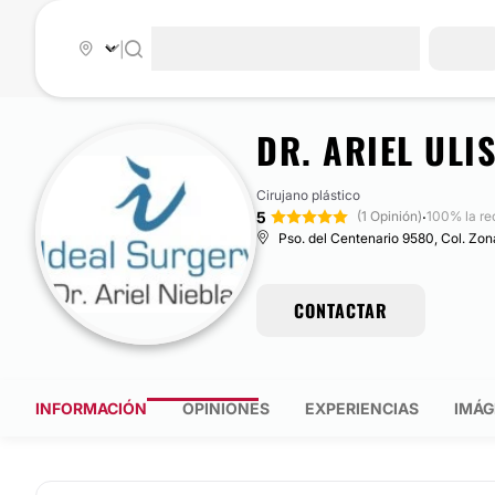
|
DR. ARIEL ULI
Cirujano plástico
5
·
(1 Opinión)
100% la r
Pso. del Centenario 9580, Col. Zona
CONTACTAR
INFORMACIÓN
OPINIONES
EXPERIENCIAS
IMÁG