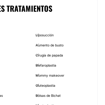
ES TRATAMIENTOS
Liposucción
Aumento de busto
Cirugía de papada
Blefaroplastia
Mommy makeover
Gluteoplastia
as
Bolsas de Bichat