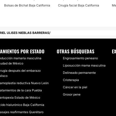
Bolsas de Bichat Baja California
Cirugía facial Baja California
Me
RIEL ULISES NIEBLAS BARRERAS
TAMIENTOS POR ESTADO
OTRAS BÚSQUEDAS
E
educción mamaria masculina
Engrosamiento peneano
iudad de México
Liposucción mama masculina
irugía después del embarazo
Delineado permanente
alisco
Crioterapia
amoplastia reductiva Nuevo León
Cáncer en la piel
ratamientos de la cara Puebla
Grosor pene
antopexia Estado de México
cido hialurónico Baja California
asajes reafirmantes Querétaro