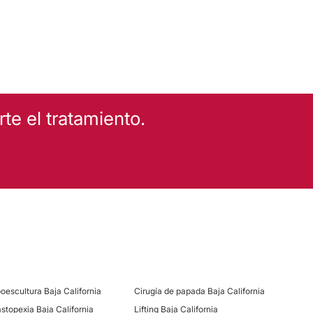
e el tratamiento.
poescultura Baja California
Cirugía de papada Baja California
stopexia Baja California
Lifting Baja California