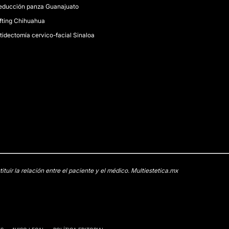
educción panza Guanajuato
ifting Chihuahua
itidectomía cervico-facial Sinaloa
uir la relación entre el paciente y el médico. Multiestetica.mx