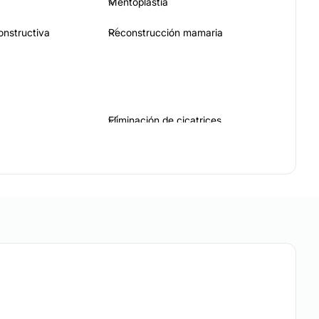
Mentoplastia
constructiva
Reconstrucción mamaria
Eliminación de cicatrices
Rejuvenecimiento facial