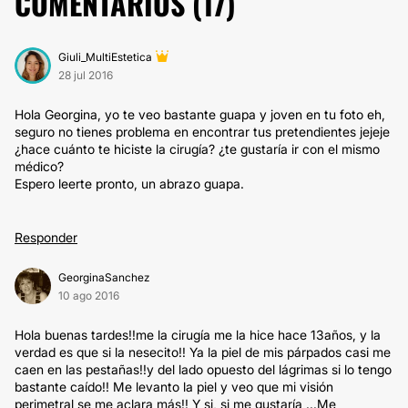
COMENTARIOS (
17
)
Giuli_MultiEstetica
28 jul 2016
Hola Georgina, yo te veo bastante guapa y joven en tu foto eh,
seguro no tienes problema en encontrar tus pretendientes jejeje
¿hace cuánto te hiciste la cirugía? ¿te gustaría ir con el mismo
médico?
Espero leerte pronto, un abrazo guapa.
Responder
GeorginaSanchez
10 ago 2016
Hola buenas tardes!!me la cirugía me la hice hace 13años, y la
verdad es que si la nesecito!! Ya la piel de mis párpados casi me
caen en las pestañas!!y del lado opuesto del lágrimas si lo tengo
bastante caído!! Me levanto la piel y veo que mi visión
perimetral se me aclara más!! Y si, si me gustaría ...Me