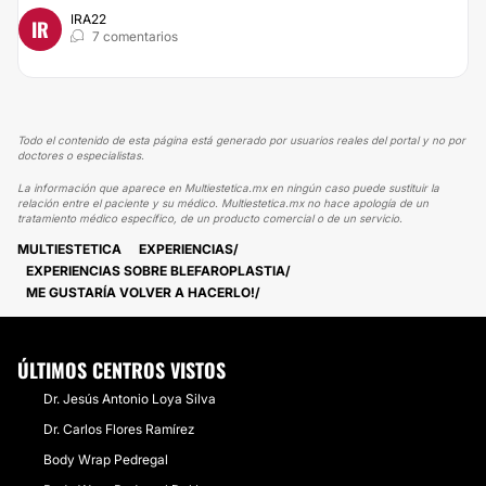
IRA22
IR
7 comentarios
Todo el contenido de esta página está generado por usuarios reales del portal y no por
doctores o especialistas.
La información que aparece en Multiestetica.mx en ningún caso puede sustituir la
relación entre el paciente y su médico. Multiestetica.mx no hace apología de un
tratamiento médico específico, de un producto comercial o de un servicio.
MULTIESTETICA
EXPERIENCIAS
EXPERIENCIAS SOBRE BLEFAROPLASTIA
ME GUSTARÍA VOLVER A HACERLO!
ÚLTIMOS CENTROS VISTOS
Dr. Jesús Antonio Loya Silva
Dr. Carlos Flores Ramírez
Body Wrap Pedregal