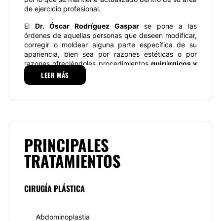
de ejercicio profesional.
El
Dr. Óscar Rodríguez Gaspar
se pone a las
órdenes de aquellas personas que deseen modificar,
corregir o moldear alguna parte específica de su
apariencia, bien sea por razones estéticas o por
razones ofreciéndoles procedimientos
quirúrgicos y
no quirúrgicos
que mejorar tu
apariencia facial y
LEER MÁS
corporal
con la cual no estés enteramente
satisfecho(a) y ayudarte a mejorar tu autoestima y
seguridad. El
Dr. Oscar Rodríguez Gaspar
está
comprometido con una atención la calidad y calidez
humana.
Especialidades
PRINCIPALES
TRATAMIENTOS
El
Dr. Óscar Rodríguez Gaspar
es especialista en
cirugía estética y funcional de nariz, cirugía de
párpados, cirugía de labios, rejuvenecimiento facial,
rinoplastia, dermolipectomía, cirugía de pabellones
CIRUGÍA PLÁSTICA
auriculares (orejas), aumento, reducción y
levantamiento de mamas, abdominoplastia,
lipoescultura, liposucción, hilos rusos, cirugía de
Abdominoplastia
mano, tratamiento de urgencia y crónico del paciente