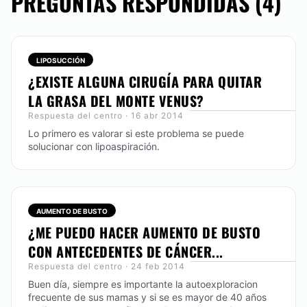
PREGUNTAS RESPONDIDAS (4)
CIRUGÍA ÍNTIMA
Blanqueamiento anal
LIPOSUCCIÓN
Labioplastia
¿EXISTE ALGUNA CIRUGÍA PARA QUITAR
Vaginoplastia
LA GRASA DEL MONTE VENUS?
Rejuvenecimiento Vaginal
Respuesta del centro · 16 abr 2014
Himenoplastia
Lo primero es valorar si este problema se puede
solucionar con lipoaspiración.
AUMENTO DE BUSTO
¿ME PUEDO HACER AUMENTO DE BUSTO
CON ANTECEDENTES DE CÁNCER...
Respuesta del centro · 24 feb 2014
Buen día, siempre es importante la autoexploracion
frecuente de sus mamas y si se es mayor de 40 años