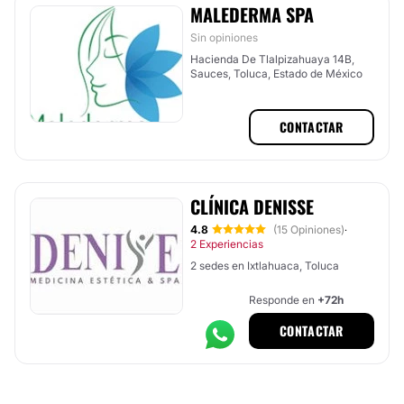
MALEDERMA SPA
Sin opiniones
Hacienda De Tlalpizahuaya 14B,
Sauces, Toluca, Estado de México
CONTACTAR
CLÍNICA DENISSE
4.8
(15 Opiniones)
·
2 Experiencias
2 sedes en Ixtlahuaca, Toluca
Responde en
+72h
CONTACTAR