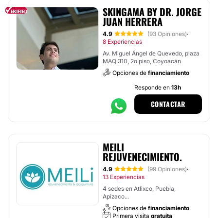
SKINGAMA BY DR. JORGE
JUAN HERRERA
4.9
(93 Opiniones)
·
8 Experiencias
Av. Miguel Ángel de Quevedo, plaza
MAQ 310, 2o piso, Coyoacán
Opciones de
financiamiento
Responde en
13h
CONTACTAR
MEILI
REJUVENECIMIENTO.
4.9
(99 Opiniones)
·
13 Experiencias
4 sedes en Atlixco, Puebla,
Apizaco...
Opciones de
financiamiento
Primera visita
gratuita