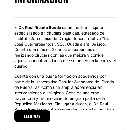
El
Dr. Raúl Ricaño Rueda es
un médico cirujano
especializado en cirugías plásticas, egresado del
Instituto Jalisciense de Cirugía Reconstructiva "Dr.
José Guerrerosantos", SSJ, Guadalajara, Jalisco.
Cuenta con más de 25 años de experiencia
realizando cirugías con las que mejora y corrige
aquellas inconformidades que se tienen en la cara y el
cuerpo.
Cuenta con una buena formación académica por
parte de la Universidad Popular Autónoma del Estado
de Puebla, así como una amplia experiencia en
intervenciones quirúrgicas. Goza de una gran
trayectoria y reconocimiento en gran parte de la
República Mexicana. Sin lugar a dudas, el Dr. Raúl
Ricaño Rueda garantiza seguridad y satisfacción total
en cada una de sus intervenciones. Es miembro No.
LEER MÁS
653 del Consejo Mexicano de Cirugía Plástica
Estética y Reconstructiva, A.C., así como de la