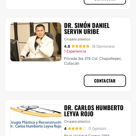
DR. SIMÓN DANIEL
SERVIN URIBE
Cirujano plástico
4.8
(8 Opiniones)
·
1 Experiencia
Privada 3ra 374 Col. Chapultepec,
Culiacán
CONTACTAR
DR. CARLOS HUMBERTO
LEYVA ROJO
Cirujano plástico
4
(1 Opinión)
Blvd. Vialidad Central 2193,