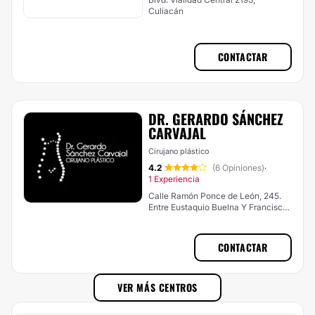
Culiacán
CONTACTAR
DR. GERARDO SÁNCHEZ
CARVAJAL
Cirujano plástico
4.2
(6 Opiniones)
·
1 Experiencia
Calle Ramón Ponce de León, 245.
Entre Eustaquio Buelna Y Francisco
Marquez, Culiacán
CONTACTAR
VER MÁS CENTROS