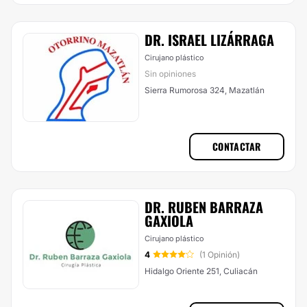
DR. ISRAEL LIZÁRRAGA
Cirujano plástico
Sin opiniones
Sierra Rumorosa 324, Mazatlán
CONTACTAR
DR. RUBEN BARRAZA
GAXIOLA
Cirujano plástico
4
(1 Opinión)
Hidalgo Oriente 251, Culiacán