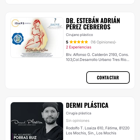
DR. ESTEBÁN ADRIÁN
PÉREZ CEBREROS
Cirujano plástico
5
(16 Opiniones)
·
2 Experiencias
Blv. Alfonso G. Calderón 2193, Cons.
103,Col.Desarrollo Urbano Tres Ríos,
Culiacán
CONTACTAR
DERMI PLÁSTICA
Cirugía plástica
Sin opiniones
Rodolfo T. Loaiza 610, Fátima, 81220
Los Mochis, Sin., Los Mochis