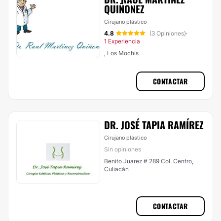
QUIÑONEZ
Cirujano plástico
4.8
(3 Opiniones)
·
1 Experiencia
, Los Mochis
CONTACTAR
DR. JOSÉ TAPIA RAMÍREZ
Cirujano plástico
Sin opiniones
Benito Juarez # 289 Col. Centro,
Culiacán
CONTACTAR