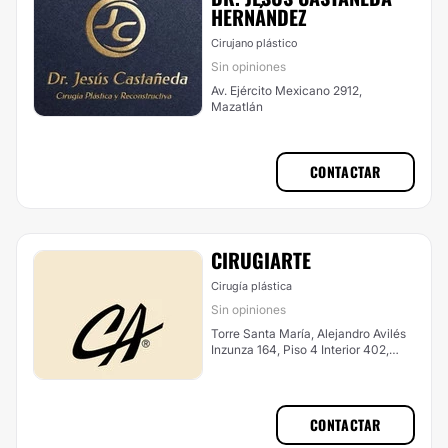
HERNÁNDEZ
Cirujano plástico
Sin opiniones
Av. Ejército Mexicano 2912,
Mazatlán
CONTACTAR
CIRUGIARTE
Cirugía plástica
Sin opiniones
Torre Santa María, Alejandro Avilés
Inzunza 164, Piso 4 Interior 402,
Desarrollo Urbano Tres Ríos,
Culiacán
CONTACTAR