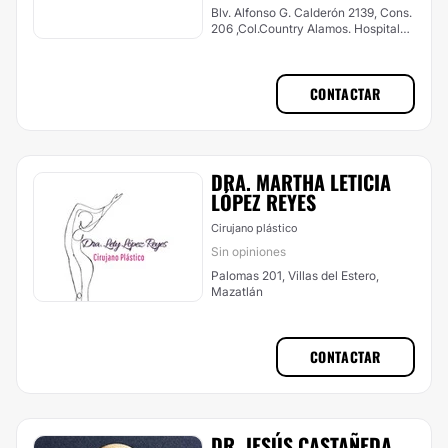
Blv. Alfonso G. Calderón 2139, Cons.
206 ,Col.Country Alamos. Hospital
Angeles Culiacán,, Culiacán
CONTACTAR
DRA. MARTHA LETICIA
LÓPEZ REYES
Cirujano plástico
Sin opiniones
Palomas 201, Villas del Estero,
Mazatlán
CONTACTAR
DR. JESÚS CASTAÑEDA