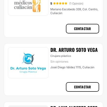
5
(1 Opinión)
Mariano Escobedo 339, Col. Centro,
Culiacán
CONTACTAR
DR. ARTURO SOTO VEGA
Cirujano plástico
Sin opiniones
José Diego Váldez 1115, Culiacán
CONTACTAR