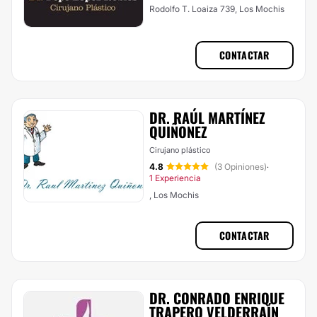
Rodolfo T. Loaiza 739, Los Mochis
CONTACTAR
DR. RAÚL MARTÍNEZ
QUIÑONEZ
Cirujano plástico
4.8
(3 Opiniones)
·
1 Experiencia
, Los Mochis
CONTACTAR
DR. CONRADO ENRIQUE
TRAPERO VELDERRAÍN