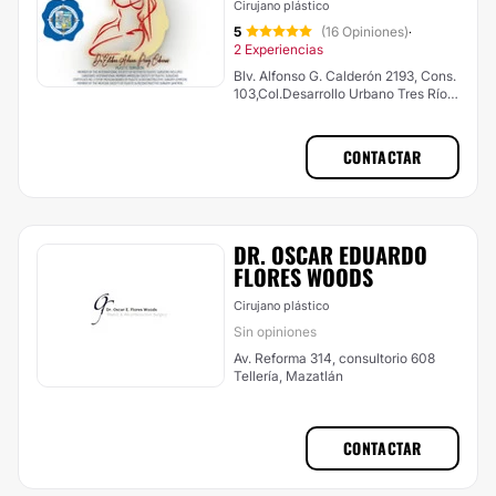
Cirujano plástico
5
(16 Opiniones)
·
2 Experiencias
Blv. Alfonso G. Calderón 2193, Cons.
103,Col.Desarrollo Urbano Tres Ríos,
Culiacán
CONTACTAR
DR. OSCAR EDUARDO
FLORES WOODS
Cirujano plástico
Sin opiniones
Av. Reforma 314, consultorio 608
Tellería, Mazatlán
CONTACTAR