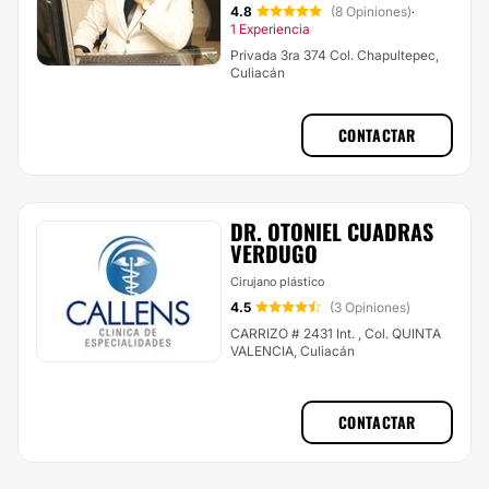
4.8
(8 Opiniones)
·
1 Experiencia
Privada 3ra 374 Col. Chapultepec,
Culiacán
CONTACTAR
DR. OTONIEL CUADRAS
VERDUGO
Cirujano plástico
4.5
(3 Opiniones)
CARRIZO # 2431 Int. , Col. QUINTA
VALENCIA, Culiacán
CONTACTAR