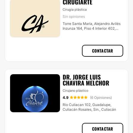
CIRUGIARTE
Cirugía plástica
Sin opiniones
Torre Santa María, Alejandro Avilés
Inzunza 164, Piso 4 Interior 402,
Desarrollo Urbano Tres Ríos,
Culiacán
CONTACTAR
DR. JORGE LUIS
CHAVIRA MELCHOR
Cirujano plástico
4.9
(6 Opiniones)
Río Culiacan 102, Guadalupe,
Culiacán Rosales, Sin., Culiacán
CONTACTAR