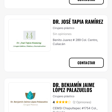
DR. JOSÉ TAPIA RAMÍREZ
Cirujano plástico
Sin opiniones
Benito Juarez # 289 Col. Centro,
Culiacán
CONTACTAR
DR. BENJAMÍN JAIME
LÓPEZ PALAZUELOS
Cirujano plástico
4
(2 Opiniones)
CEMSI Chapultepec #1754 Col.,