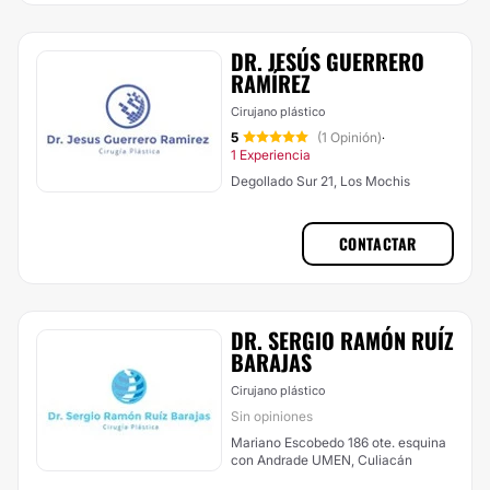
DR. JESÚS GUERRERO
RAMÍREZ
Cirujano plástico
5
(1 Opinión)
·
1 Experiencia
Degollado Sur 21, Los Mochis
CONTACTAR
DR. SERGIO RAMÓN RUÍZ
BARAJAS
Cirujano plástico
Sin opiniones
Mariano Escobedo 186 ote. esquina
con Andrade UMEN, Culiacán