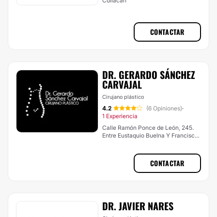
Culiacán
CONTACTAR
DR. GERARDO SÁNCHEZ
CARVAJAL
Cirujano plástico
4.2
(6 Opiniones)
·
1 Experiencia
Calle Ramón Ponce de León, 245.
Entre Eustaquio Buelna Y Francisco
Marquez, Culiacán
CONTACTAR
DR. JAVIER NARES