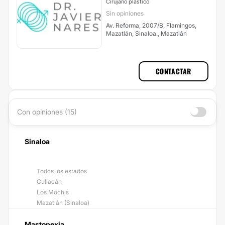
Cirujano plástico
Sin opiniones
Av. Reforma, 2007/B, Flamingos,
Mazatlán, Sinaloa., Mazatlán
CONTACTAR
Con opiniones (15)
Sinaloa
Todos los estados
Culiacán
Los Mochis
Mazatlán (Sinaloa)
Mastopexia