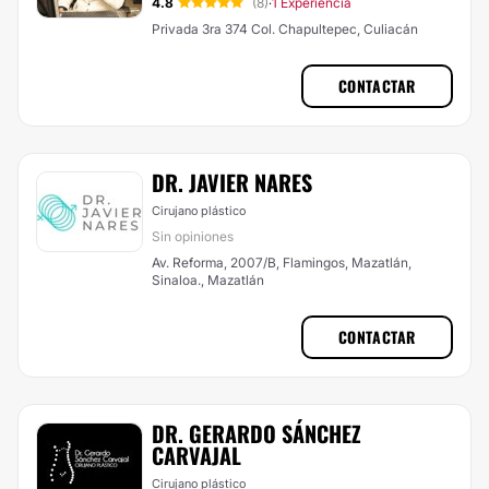
4.8
(8)
1 Experiencia
·
Privada 3ra 374 Col. Chapultepec, Culiacán
CONTACTAR
DR. JAVIER NARES
Cirujano plástico
Sin opiniones
Av. Reforma, 2007/B, Flamingos, Mazatlán,
Sinaloa., Mazatlán
CONTACTAR
DR. GERARDO SÁNCHEZ
CARVAJAL
Cirujano plástico