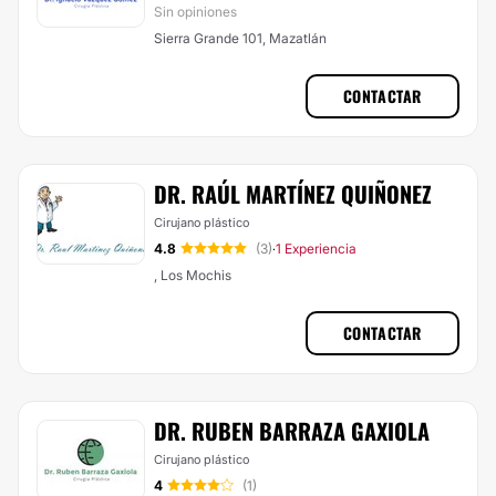
Sin opiniones
Sierra Grande 101, Mazatlán
CONTACTAR
DR. RAÚL MARTÍNEZ QUIÑONEZ
Cirujano plástico
4.8
(3)
1 Experiencia
·
, Los Mochis
CONTACTAR
DR. RUBEN BARRAZA GAXIOLA
Cirujano plástico
4
(1)