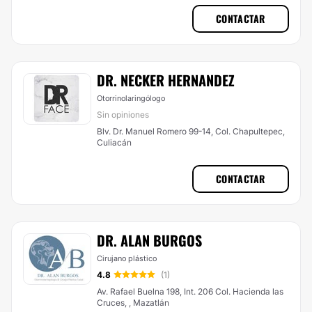
CONTACTAR
DR. NECKER HERNANDEZ
Otorrinolaringólogo
Sin opiniones
Blv. Dr. Manuel Romero 99-14, Col. Chapultepec,
Culiacán
CONTACTAR
DR. ALAN BURGOS
Cirujano plástico
4.8
(1)
Av. Rafael Buelna 198, Int. 206 Col. Hacienda las
Cruces, , Mazatlán