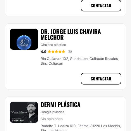
CONTACTAR
DR. JORGE LUIS CHAVIRA
MELCHOR
Cirujano plástico
4.9
(6)
Río Culiacan 102, Guadalupe, Culiacán Rosales,
Sin., Culiacán
CONTACTAR
DERMI PLÁSTICA
Cirugía plástica
Sin opiniones
Rodolfo T. Loaiza 610, Fátima, 81220 Los Mochis,
Sin., Los Mochis