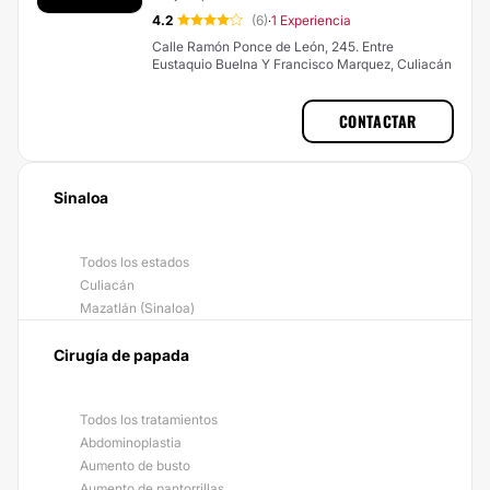
4.2
(6)
1 Experiencia
·
Calle Ramón Ponce de León, 245. Entre
Eustaquio Buelna Y Francisco Marquez, Culiacán
CONTACTAR
Sinaloa
Todos los estados
Culiacán
Mazatlán (Sinaloa)
Cirugía de papada
Todos los tratamientos
Abdominoplastia
Aumento de busto
Aumento de pantorrillas