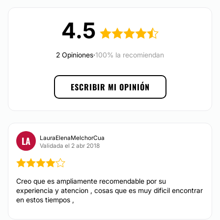
Cirugía facial
Financiación o facilidades de pago:
Cirugía maxilofacial
4.5
Mentoplastia
No
Cirugía láser de ojos
Cirugía plástica reconstructiva
2 Opiniones
·
100% la recomiendan
Cirugía varices
Braquioplastia
ESCRIBIR MI OPINIÓN
Reconstrucción mamaria
MEDICINA ESTÉTICA
LauraElenaMelchorCua
LA
Validada el 2 abr 2018
Eliminación de cicatrices
Aumento de labios
Creo que es ampliamente recomendable por su
Blefaroplastia sin cirugía
experiencia y atencion , cosas que es muy dificil encontrar
en estos tiempos ,