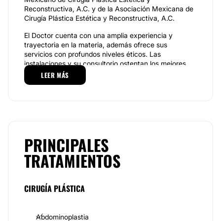
Reconstructiva, A.C. y de la Asociación Mexicana de
Cirugía Plástica Estética y Reconstructiva, A.C.
El Doctor cuenta con una amplia experiencia y
trayectoria en la materia, además ofrece sus
servicios con profundos niveles éticos. Las
instalaciones y su consultorio ostentan los mejores
estándares de calidad.
LEER MÁS
Especialidades
Entre las especialidades del
Dr. Salvador Negrete
Hernández
se encuentran la abdominoplastia, la
rinoplastia y
PRINCIPALES
La cirugía estética del abdomen en Mazatlán ya es
todo un hecho gracias a la intervención del
Dr.
TRATAMIENTOS
Salvador Negrete Hernández
,
el cual cuenta con las
credenciales necesarias para practicar la
abdominoplastia o cualquier otro tipo de
CIRUGÍA PLÁSTICA
procedimiento quirúrgico y además en miembro de
varias asociaciones legales para tu mayor confianza.
El abdomen podrá lucir plano, sin estrías y si así lo
Abdominoplastia
desea marcado, ya que en una intervención puede