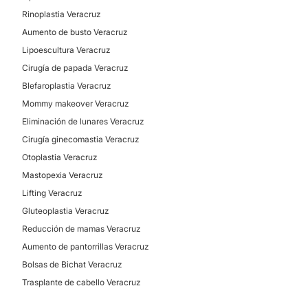
Rinoplastia Veracruz
Aumento de busto Veracruz
Eliminación de verrugas
Lipoescultura Veracruz
Eliminación de lunares
Cirugía de papada Veracruz
Manchas en la Piel
Blefaroplastia Veracruz
Tratamiento antiacné
Mommy makeover Veracruz
Carcinoma Basocelular
Eliminación de lunares Veracruz
Cirugía ginecomastia Veracruz
MEDICINA ESTÉTICA
Otoplastia Veracruz
Mastopexia Veracruz
Lifting Veracruz
Eliminación de cicatrices
Gluteoplastia Veracruz
Reducción de mamas Veracruz
Aumento de pantorrillas Veracruz
Bolsas de Bichat Veracruz
Trasplante de cabello Veracruz