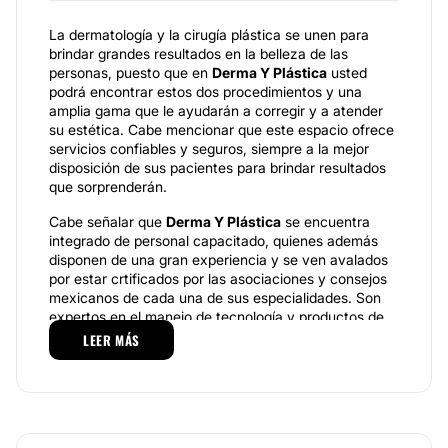
La dermatología y la cirugía plástica se unen para
brindar grandes resultados en la belleza de las
personas, puesto que en
Derma Y Plástica
usted
podrá encontrar estos dos procedimientos y una
amplia gama que le ayudarán a corregir y a atender
su estética. Cabe mencionar que este espacio ofrece
servicios confiables y seguros, siempre a la mejor
disposición de sus pacientes para brindar resultados
que sorprenderán.
Cabe señalar que
Derma Y Plástica
se encuentra
integrado de personal capacitado, quienes además
disponen de una gran experiencia y se ven avalados
por estar crtificados por las asociaciones y consejos
mexicanos de cada una de sus especialidades. Son
expertos en el manejo de tecnología y productos de
última generación.
LEER MÁS
Cirugía Plástica y Dermatología de Veracruz en
Armonía Perfecta.
Especialidades