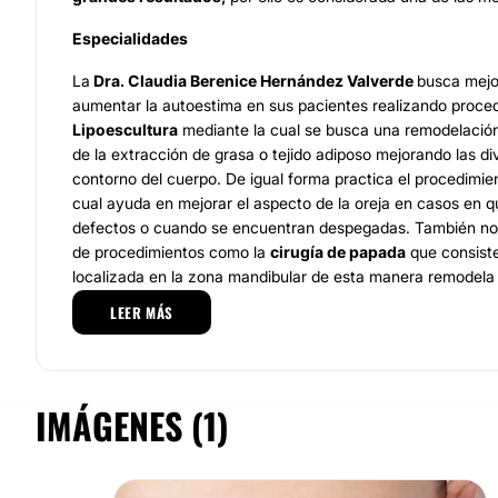
Especialidades
La
Dra. Claudia Berenice Hernández Valverde
busca mejor
aumentar la autoestima en sus pacientes realizando proce
Lipoescultura
mediante la cual se busca una remodelación 
de la extracción de grasa o tejido adiposo mejorando las di
contorno del cuerpo. De igual forma practica el procedimi
cual ayuda en mejorar el aspecto de la oreja en casos en q
defectos o cuando se encuentran despegadas. También nos
de procedimientos como la
cirugía de papada
que consiste
localizada en la zona mandibular de esta manera remodela e
También ofrece
lifting facial
que ayuda al rejuvenecimient
LEER MÁS
paciente se sienta mucho mejor físicamente y que aumente
Seguramente que con cada uno de estos y otros tratamien
Claudia Berenice Hernández Valverde
te vas a sentir ca
querer volver a su consultorio.
IMÁGENES (1)
Ubicación
El consultorio de la
Dra. Claudia Berenice Hernández Val