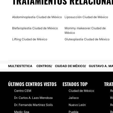
TRATAMIENTOS RELACIONA
Abdominoplastia Ciudad de México
Liposucción Ciudad de México
Blefaroplastia Ciudad de México
Mommy makeover Ciudad de
México
Lifting Ciudad de México
Gluteoplastia Ciudad de México
MULTIESTETICA
CENTROS
CIUDAD DE MÉXICO
GUSTAVO A. M
ÚLTIMOS CENTROS VISTOS
ESTADOS TOP
TRA
Centro CEM
Ciudad de México
R
Dr. Carlos A. Lazo Mendoza
Jalisco
R
Dr. Fernando Martínez Solís
Nuevo León
R
Medic Spa
Puebla
R