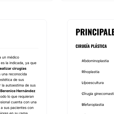
PRINCIPAL
CIRUGÍA PLÁSTICA
a un médico
Abdominoplastia
es la indicada, ya que
ealizar cirugías
Rinoplastia
s una reconocida
estética de sus
Lipoescultura
r la autoestima de sus
 Berenice Hernández
Cirugía ginecomast
odo lo que requieran
esional cuenta con una
Blefaroplastia
o a sus pacientes con
ejores en su rama.