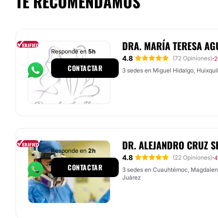
TE RECOMENDAMOS
DRA. MARÍA TERESA AG
Responde en
5h
4.8
·
(72 Opiniones)
2
CONTACTAR
3 sedes en Miguel Hidalgo, Huixquil
DR. ALEJANDRO CRUZ 
Responde en
2h
4.8
·
(22 Opiniones)
4
CONTACTAR
3 sedes en Cuauhtémoc, Magdalen
Juárez