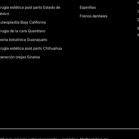
s
irugía estética post parto Estado de
Espinillas
éxico
Frenos dentales
uteoplastia Baja California
irugía de la cara Querétaro
oxina botulínica Guanajuato
irugía estética post parto Chihuahua
peración orejas Sinaloa