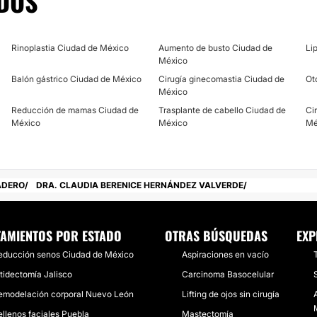
DOS
Rinoplastia Ciudad de México
Aumento de busto Ciudad de
Li
México
Balón gástrico Ciudad de México
Cirugía ginecomastia Ciudad de
Ot
México
Reducción de mamas Ciudad de
Trasplante de cabello Ciudad de
Ci
México
México
Mé
ADERO
DRA. CLAUDIA BERENICE HERNÁNDEZ VALVERDE
TAMIENTOS POR ESTADO
OTRAS BÚSQUEDAS
EXP
educción senos Ciudad de México
Aspiraciones en vacío
T
itidectomía Jalisco
Carcinoma Basocelular
emodelación corporal Nuevo León
Lifting de ojos sin cirugía
ellenos faciales Puebla
Mastectomía