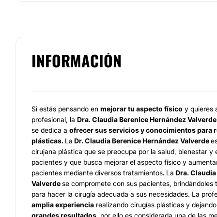
INFORMACIÓN
Si estás pensando en
mejorar tu aspecto físico
y quieres 
profesional, la
Dra. Claudia Berenice Hernández Valverde
se dedica a
ofrecer sus servicios y conocimientos para r
plásticas.
La
Dr. Claudia Berenice Hernández Valverde
e
cirujana plástica que se preocupa por la salud, bienestar y 
pacientes y que busca mejorar el aspecto físico y aumenta
pacientes mediante diversos tratamientos
.
La
Dra. Claudia
Valverde
se compromete con sus pacientes, brindándoles t
para hacer la cirugía adecuada a sus necesidades. La prof
amplia experiencia
realizando cirugías plásticas y dejand
grandes resultados,
por ello es considerada una de las m