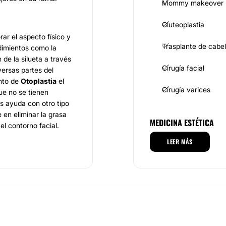
Mommy makeover
Gluteoplastia
ar el aspecto físico y
Trasplante de cabel
dimientos como la
de la silueta a través
Cirugía facial
versas partes del
ento de
Otoplastia
el
Cirugía varices
ue no se tienen
 ayuda con otro tipo
 en eliminar la grasa
MEDICINA ESTÉTICA
l contorno facial.
o haciendo que cada
LEER MÁS
 su autoestima.
Eliminación de cica
tos que ofrece la
Dra.
da vez mejor y vas a
Alopecia
Eliminar grasa loca
verde
se encuentra