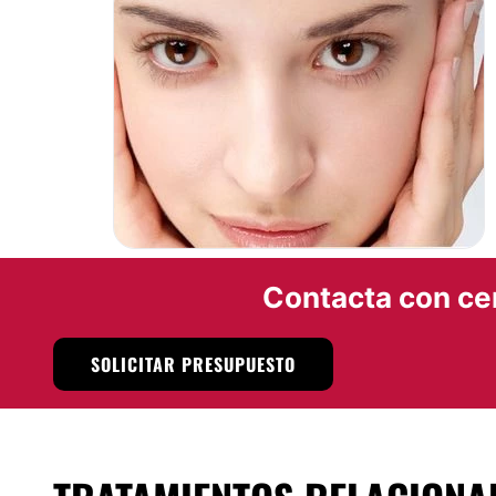
situado en la Colonia Magdalena de las Salinas, en la Dele
Madero dentro
en ciudad de México.
Posibilidad de videoconsulta:
No
Financiación o facilidades de pago:
No
Contacta con ce
SOLICITAR PRESUPUESTO