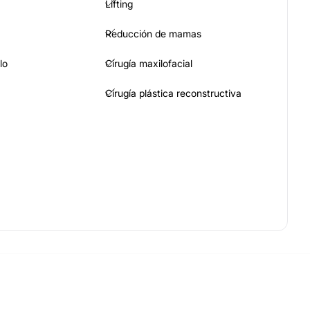
Lifting
Reducción de mamas
lo
Cirugía maxilofacial
Cirugía plástica reconstructiva
trices
Aumento de labios
Blefaroplastia sin cirugía
lizada