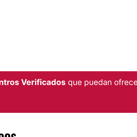
CIRUGÍA BARIÁTRICA
gación Gustavo A.
Balón gástrico
ntros Verificados
que puedan ofrecer