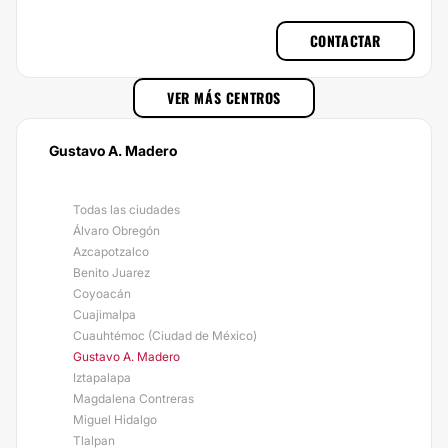
CONTACTAR
VER MÁS CENTROS
Gustavo A. Madero
Todas las ciudades
Álvaro Obregón
Azcapotzalco
Benito Juarez
Coyoacán
Cuajimalpa
Cuauhtémoc (Ciudad de México)
Gustavo A. Madero
Iztapalapa
Magdalena Contreras
Miguel Hidalgo
Tlalpan