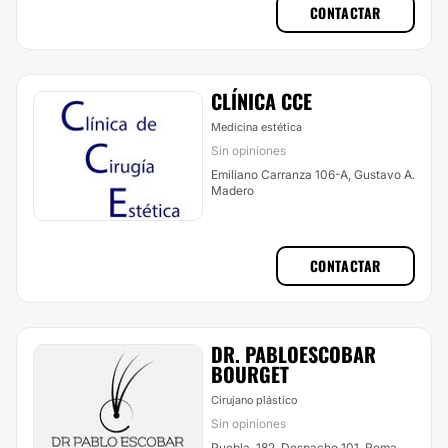
CONTACTAR
CLÍNICA CCE
Medicina estética
Sin opiniones
Emiliano Carranza 106-A, Gustavo A.
Madero
CONTACTAR
DR. PABLOESCOBAR
BOURGET
Cirujano plástico
Sin opiniones
Puebla, 182, Despacho 101, Roma