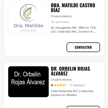
DRA. MATILDE CASTRO
DÍAZ
Cirujano plástico
Sin opiniones
Av. Insurgentes Nte. 1894 int. 704,
Col. Lindavista Nte., Gustavo A.
Madero
CONTACTAR
DR. ORBELIN ROJAS
ÁLVAREZ
Cirujano plástico
4
(1 Opinión)
Calle Riobamba 827, Lindavista,
Gustavo A. Madero