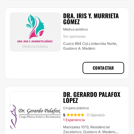
DRA. IRIS Y. MURRIETA
GÓMEZ
Médico estético
Sin opiniones
Cuzco 894 Col.Lindavista Norte,
Gustavo A. Madero
CONTACTAR
DR. GERARDO PALAFOX
LÓPEZ
Cirujano plástico
5
(1 Opinión)
·
1 Experiencia
Manizales 1013, Residencial
Zacatenco, Gustavo A. Madero,