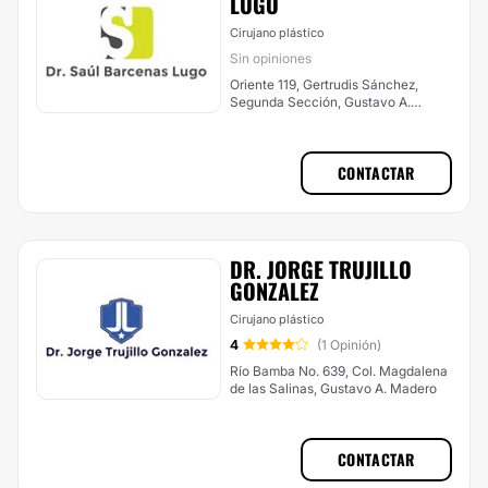
LUGO
Cirujano plástico
Sin opiniones
Oriente 119, Gertrudis Sánchez,
Segunda Sección, Gustavo A.
Madero
CONTACTAR
DR. JORGE TRUJILLO
GONZALEZ
Cirujano plástico
4
(1 Opinión)
Río Bamba No. 639, Col. Magdalena
de las Salinas, Gustavo A. Madero
CONTACTAR