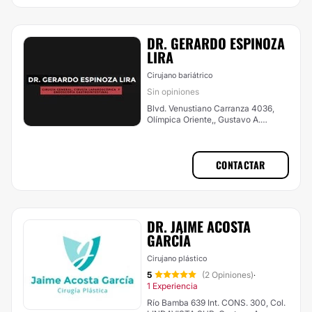
DR. GERARDO ESPINOZA
LIRA
Cirujano bariátrico
Sin opiniones
Blvd. Venustiano Carranza 4036,
Olímpica Oriente,, Gustavo A.
Madero
CONTACTAR
DR. JAIME ACOSTA
GARCÍA
Cirujano plástico
5
(2 Opiniones)
·
1 Experiencia
Río Bamba 639 Int. CONS. 300, Col.