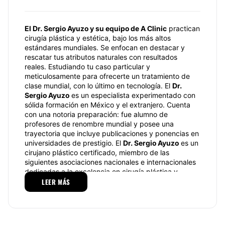
El Dr. Sergio Ayuzo y su equipo de A Clinic
practican
cirugía plástica y estética, bajo los más altos
estándares mundiales. Se enfocan en destacar y
rescatar tus atributos naturales con resultados
reales. Estudiando tu caso particular y
meticulosamente para ofrecerte un tratamiento de
clase mundial, con lo último en tecnología. El
Dr.
Sergio Ayuzo
es un especialista experimentado con
sólida formación en México y el extranjero. Cuenta
con una notoria preparación: fue alumno de
profesores de renombre mundial y posee una
trayectoria que incluye publicaciones y ponencias en
universidades de prestigio. El
Dr. Sergio Ayuzo
es un
cirujano plástico certificado, miembro de las
siguientes asociaciones nacionales e internacionales
dedicadas a la excelencia en cirugía plástica y
reconstructiva como la
LEER MÁS
Asociación Mexicana de
Cirugía plástica
. The International Society of
Aesthetic Plastic Surgery. The American Society for
Aesthetic Plastic surgery and Realself Top Doctor.