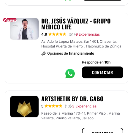
DR. JESÚS VÁZQUEZ - GRUPO
MÉDICO LIFE
4.9
(51)
9 Experiencias
·
Av. Adolfo López Mateos Sur 1401, Chapalita,
Hospital Puerta de Hierro , Tlajomulco de Zúñiga
Opciones de
financiamiento
Responde en
10h
CONTACTAR
ARTSTHETIK BY DR. GABO
5
(13)
3 Experiencias
·
Paseo de la Marina 170-11, Primer Piso , Marina
Vallarta, Puerto Vallarta, Jalisco