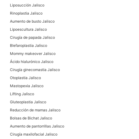
Liposucción Jalisco
Aumento de labios
Rinoplastia Jalisco
Ácido hialurónico
Aumento de busto Jalisco
Rejuvenecimiento facial
Lipoescultura Jalisco
Cirugía de papada Jalisco
TRATAMIENTOS DE BELLEZA
Blefaroplastia Jalisco
Mommy makeover Jalisco
Ácido hialurónico Jalisco
HIFU
Cirugía ginecomastia Jalisco
Otoplastia Jalisco
Mastopexia Jalisco
Lifting Jalisco
Gluteoplastia Jalisco
Reducción de mamas Jalisco
Bolsas de Bichat Jalisco
Aumento de pantorrillas Jalisco
Cirugía maxilofacial Jalisco