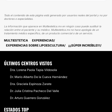
Todo el contenido de esta página está generado por usuarios reales del portal y no por
doctores o especialistas.
La información que aparece en Multiestetica.mx en ningún caso puede sustituir la
relación entre el paciente y su médico. Multiestetica.mx no hace apología de un
tratamiento médico específico, de un producto comercial o de un servicio.
MULTIESTETICA
EXPERIENCIAS
EXPERIENCIAS SOBRE LIPOESCULTURA
¡¡¡SÚPER INCREÍBLE!!!
ÚLTIMOS CENTROS VISTOS
Dra. Lorena Paola Tapia Vildosola
Dr. Mario Alberto De la Cueva Hernández
Dra. Graciela Espinoza Zarate
Dr. Julia Cristina Pacheco Del Valle
Dr. Arturo Guerrero González
ESTADOS TOP