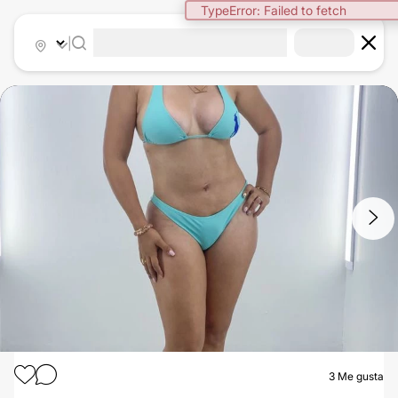
TypeError: Failed to fetch
|
1
/
5
3
Me gusta
LIPOESCULTURA