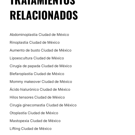
Aumento de labios
RELACIONADOS
Ácido hialurónico
Rejuvenecimiento facial
Hilos tensores
Abdominoplastia Ciudad de México
Rinoplastia Ciudad de México
TRATAMIENTOS DE BELLEZA
Aumento de busto Ciudad de México
Lipoescultura Ciudad de México
Peeling
Cirugía de papada Ciudad de México
Blefaroplastia Ciudad de México
Mommy makeover Ciudad de México
Ácido hialurónico Ciudad de México
Hilos tensores Ciudad de México
Cirugía ginecomastia Ciudad de México
Otoplastia Ciudad de México
Mastopexia Ciudad de México
Lifting Ciudad de México